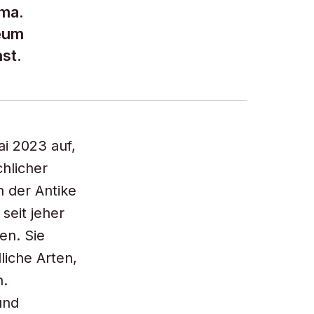
ema.
seum
st.
ai 2023 auf,
hlicher
 der Antike
seit jeher
en. Sie
liche Arten,
h.
und