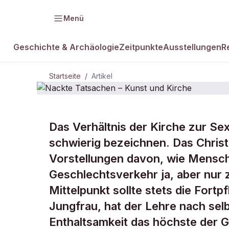
Menü
Geschichte & Archäologie
Zeitpunkte
Ausstellungen
R
Startseite
/
Artikel
Das Verhältnis der Kirche zur Sexu
Nackte Tats
schwierig bezeichnen. Das Chris
Vorstellungen davon, wie Mensche
und Kirche
Geschlechtsverkehr ja, aber nur z
Mittelpunkt sollte stets die Fortp
Jungfrau, hat der Lehre nach sel
Enthaltsamkeit das höchste der Ge