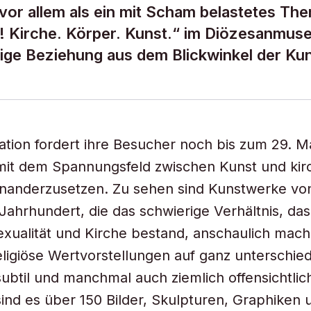
vor allem als ein mit Scham belastetes Th
! Kirche. Körper. Kunst.“ im Diözesanmu
rige Beziehung aus dem Blickwinkel der Kun
ation fordert ihre Besucher noch bis zum 29. M
mit dem Spannungsfeld zwischen Kunst und kirc
nanderzusetzen. Zu sehen sind Kunstwerke von
Jahrhundert, die das schwierige Verhältnis, das 
xualität und Kirche bestand, anschaulich mach
eligiöse Wertvorstellungen auf ganz unterschied
btil und manchmal auch ziemlich offensichtlic
ind es über 150 Bilder, Skulpturen, Graphiken 