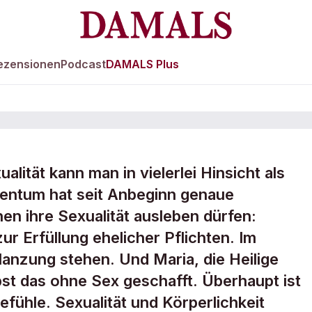
ezensionen
Podcast
DAMALS Plus
alität kann man in vielerlei Hinsicht als
achen – Kunst
tentum hat seit Anbeginn genaue
n ihre Sexualität ausleben dürfen:
ur Erfüllung ehelicher Pflichten. Im
flanzung stehen. Und Maria, die Heilige
bst das ohne Sex geschafft. Überhaupt ist
fühle. Sexualität und Körperlichkeit