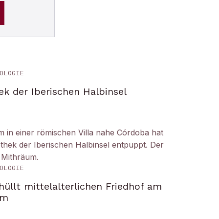
OLOGIE
ek der Iberischen Halbinsel
um in einer römischen Villa nahe Córdoba hat
liothek der Iberischen Halbinsel entpuppt. Der
 Mithräum.
OLOGIE
üllt mittelalterlichen Friedhof am
om