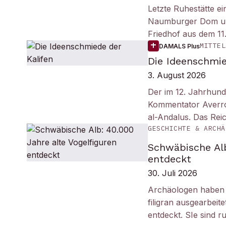
Letzte Ruhestätte e
Naumburger Dom und 
Friedhof aus dem 11
MITTEL
DAMALS Plus
Die Ideenschmie
3. August 2026
Der im 12. Jahrhund
Kommentator Averro
al-Andalus. Das Re
GESCHICHTE & ARCHÄ
Schwäbische Alb
entdeckt
30. Juli 2026
Archäologen haben i
filigran ausgearbei
entdeckt. SIe sind r