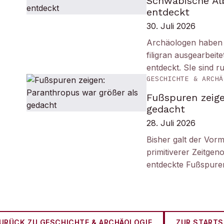
Schwäbische Alb
entdeckt
30. Juli 2026
Archäologen haben i
filigran ausgearbei
entdeckt. SIe sind r
GESCHICHTE & ARCHÄ
Fußspuren zeige
gedacht
28. Juli 2026
Bisher galt der Vorm
primitiverer Zeitge
entdeckte Fußspuren
URÜCK ZU
GESCHICHTE & ARCHÄOLOGIE
ZUR STARTS