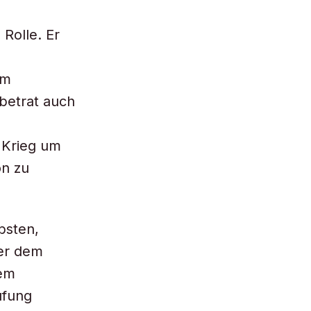
Rolle. Er
em
betrat auch
 Krieg um
on zu
ebsten,
ter dem
nem
üfung