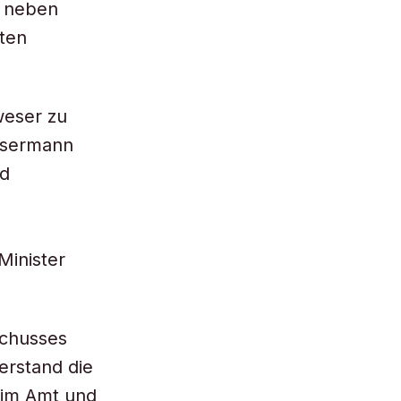
m neben
ten
weser zu
ssermann
nd
Minister
schusses
erstand die
 im Amt und