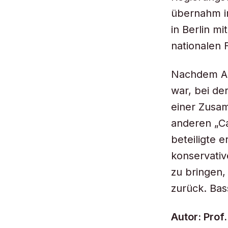
übernahm i
in Berlin m
nationalen 
Nachdem Anf
war, bei de
einer Zusa
anderen „Ca
beteiligte 
konservativ
zu bringen,
zurück. Ba
Autor: Prof