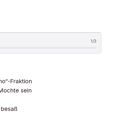
1
/
3
no“-Fraktion
 Mochte sein
 besaß