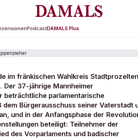
ezensionen
Podcast
DAMALS Plus
e im fränkischen Wahlkreis Stadtprozelten
. Der 37-jährige Mannheimer
aniel Bassermann 
 beträchtliche parlamentarische
38 dem Bürgerausschuss seiner Vaterstadt 
Strippenzieher
an, und in der Anfangsphase der Revolutio
enstellungen beteiligt: Teilnehmer der
ied des Vorparlaments und badischer