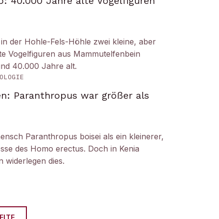
: 40.000 Jahre alte Vogelfiguren
n der Hohle-Fels-Höhle zwei kleine, aber
tete Vogelfiguren aus Mammutelfenbein
und 40.000 Jahre alt.
OLOGIE
n: Paranthropus war größer als
ensch Paranthropus boisei als ein kleinerer,
nosse des Homo erectus. Doch in Kenia
 widerlegen dies.
EITE