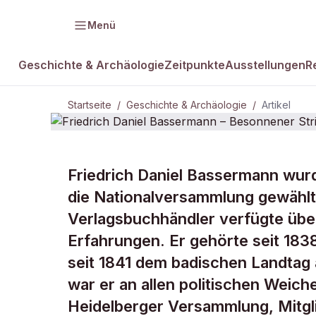
Menü
Geschichte & Archäologie
Zeitpunkte
Ausstellungen
R
Startseite
/
Geschichte & Archäologie
/
Artikel
Friedrich Daniel Bassermann wurd
DAMALS Plus
GESCHICHTE & ARCHÄOLOGIE
die Nationalversammlung gewählt
Friedrich D
Verlagsbuchhändler verfügte über
Erfahrungen. Er gehörte seit 18
Besonnener 
seit 1841 dem badischen Landtag 
war er an allen politischen Weich
Heidelberger Versammlung, Mitgl