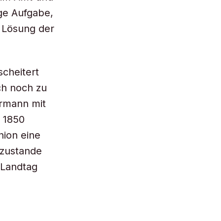
ge Aufgabe,
r Lösung der
cheitert
ch noch zu
rmann mit
. 1850
nion eine
 zustande
 Landtag