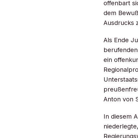
offenbart s
dem Bewußt
Ausdrucks z
Als Ende Ju
berufenden
ein offenku
Regionalpro
Unterstaats
preußenfre
Anton von S
In diesem A
niederlegte
Regierungs