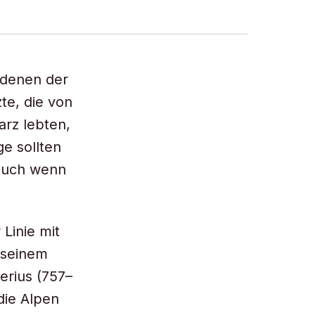
 denen der
te, die von
rz lebten,
ge sollten
 auch wenn
 Linie mit
t seinem
rius (757–
die Alpen