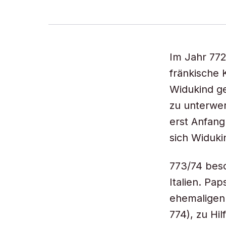
Im Jahr 77
fränkische 
Widukind ge
zu unterwerf
erst Anfang
sich Widuki
773/74 besch
Italien. Pap
ehemaligen
774), zu Hi