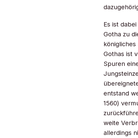
dazugehörig
Es ist dabe
Gotha zu di
königliches
Gothas ist v
Spuren eine
Jungsteinze
übereignete
entstand we
1560) vermu
zurückführe
weite Verbr
allerdings 