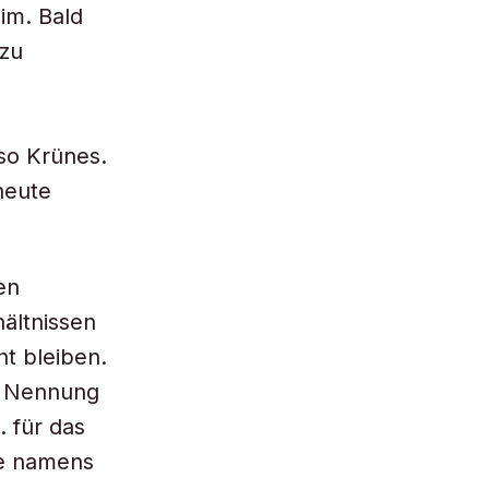
im. Bald
 zu
so Krünes.
heute
en
ältnissen
t bleiben.
te Nennung
. für das
uge namens