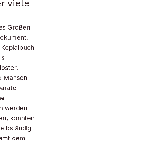
r viele
des Großen
Dokument,
m Kopialbuch
ls
loster,
nd Mansen
parate
he
en werden
en, konnten
elbständig
 samt dem