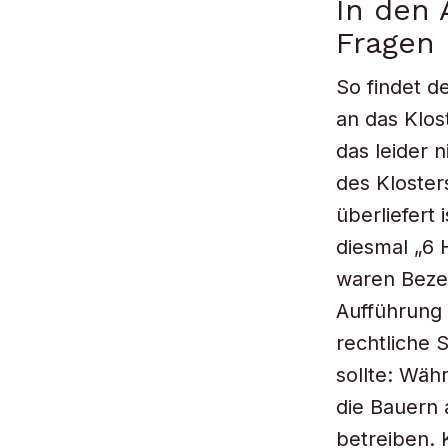
In den 
Fragen 
So findet d
an das Klos
das leider n
des Kloster
überliefert
diesmal „6
waren Bezei
Aufführung 
rechtliche 
sollte: Wäh
die Bauern 
betreiben. 