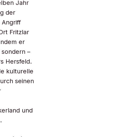
elben Jahr
g der
Angriff
t Fritzlar
 indem er
, sondern –
s Hersfeld.
e kulturelle
durch seinen
r
kerland und
.