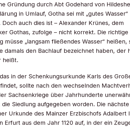
ine Gründung durch Abt Godehard von Hildeshe
lärung in Umlauf, Gotha sei mit „gutes Wasser“
 Doch auch dies ist – Alexander Krünes, dem
ker Gothas, zufolge – nicht korrekt. Die richtige
g müsse „langsam fließendes Wasser“ heißen, 
e damals den Bachlauf bezeichnet haben, der 
 heißt.
 das in der Schenkungsurkunde Karls des Groß
indet, sollte nach den wechselnden Machtverh
der Sachsenkriege über Jahrhunderte unerwähn
ist die Siedlung aufgegeben worden. Die nächs
iner Urkunde des Mainzer Erzbischofs Adalbert I
 in Erfurt aus dem Jahr 1120 auf, in der ein Ze