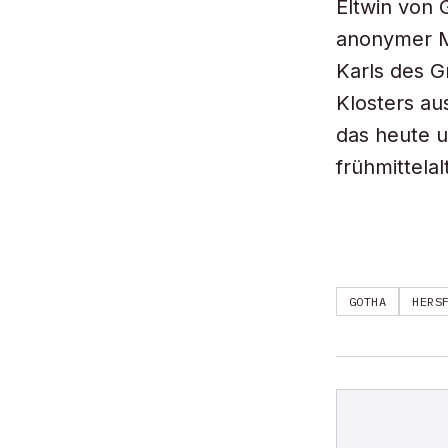
Eltwin von 
anonymer M
Karls des G
Klosters au
das heute u
frühmittelal
GOTHA
HERS