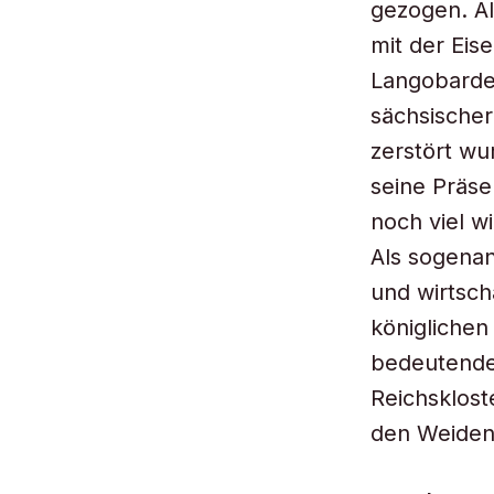
gezogen. Al
mit der Eis
Langobarden
sächsischer
zerstört wu
seine Präsen
noch viel w
Als sogenan
und wirtsch
königlichen
bedeutende
Reichsklost
den Weiden