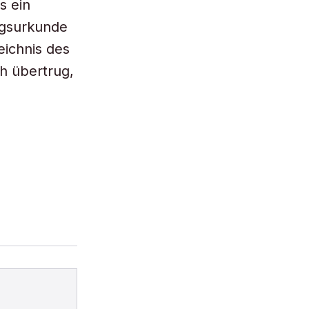
s ein
ngsurkunde
eichnis des
h übertrug,