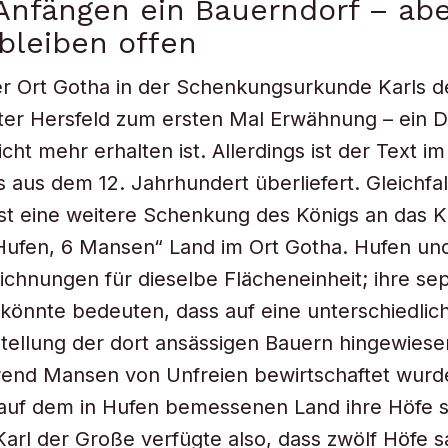
Anfängen ein Bauerndorf – abe
bleiben offen
er Ort Gotha in der Schenkungsurkunde Karls 
ter Hersfeld zum ersten Mal Erwähnung – ein 
icht mehr erhalten ist. Allerdings ist der Text i
s aus dem 12. Jahrhundert überliefert. Gleichfal
 ist eine weitere Schenkung des Königs an das K
 Hufen, 6 Mansen“ Land im Ort Gotha. Hufen u
chnungen für dieselbe Flächeneinheit; ihre se
könnte bedeuten, dass auf eine unterschiedlic
Stellung der dort ansässigen Bauern hingewies
rend Mansen von Unfreien bewirtschaftet wurd
auf dem in Hufen bemessenen Land ihre Höfe s
Karl der Große verfügte also, dass zwölf Höfe