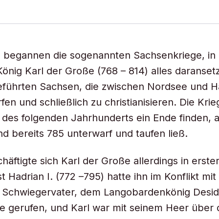
2 begannen die sogenannten Sachsenkriege, in
König Karl der Große (768 – 814) alles daransetz
führten Sachsen, die zwischen Nordsee und Ha
en und schließlich zu christianisieren. Die Krie
 des folgenden Jahrhunderts ein Ende finden,
nd bereits 785 unterwarf und taufen ließ.
äftigte sich Karl der Große allerdings in erster
st Hadrian I. (772 –795) hatte ihn im Konflikt mi
 Schwiegervater, dem Langobardenkönig Deside
lfe gerufen, und Karl war mit seinem Heer über 