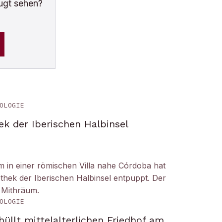
ugt sehen?
OLOGIE
ek der Iberischen Halbinsel
um in einer römischen Villa nahe Córdoba hat
liothek der Iberischen Halbinsel entpuppt. Der
 Mithräum.
OLOGIE
üllt mittelalterlichen Friedhof am