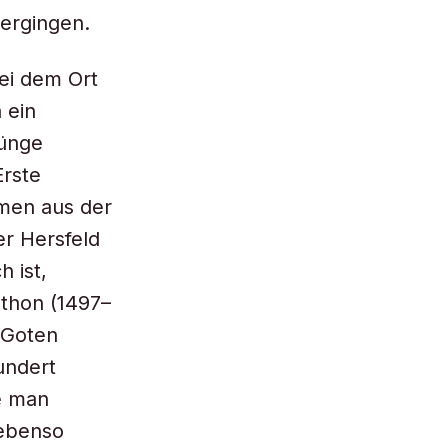
bergingen.
bei dem Ort
 ein
rünge
Erste
men aus der
er Hersfeld
 ist,
hthon (1497–
 Goten
undert
te man
 ebenso