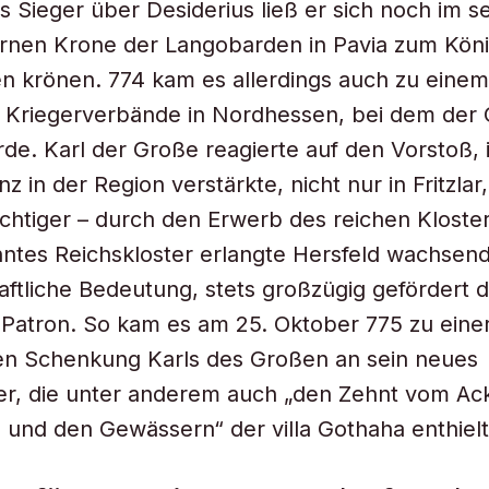
s Sieger über Desiderius ließ er sich noch im s
ernen Krone der Langobarden in Pavia zum Köni
 krönen. 774 kam es allerdings auch zu einem 
 Kriegerverbände in Nordhessen, bei dem der Or
rde. Karl der Große reagierte auf den Vorstoß,
z in der Region verstärkte, nicht nur in Fritzlar
ichtiger – durch den Erwerb des reichen Kloster
ntes Reichskloster erlangte Hersfeld wachsend
aftliche Bedeutung, stets großzügig gefördert 
 Patron. So kam es am 25. Oktober 775 zu eine
n Schenkung Karls des Großen an sein neues
er, die unter anderem auch „den Zehnt vom Ac
 und den Gewässern“ der
villa Gothaha
enthielt