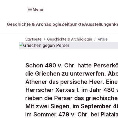
Menü
Geschichte & Archäologie
Zeitpunkte
Ausstellungen
R
Startseite
/
Geschichte & Archäologie
/
Artikel
GESCHICHTE & ARCHÄOLOGIE
Schon 490 v. Chr. hatte Perserk
Griechen ge
die Griechen zu unterwerfen. Abe
Athener das persische Heer. Ein
Perser
Herrscher Xerxes I. im Jahr 480 
rieben die Perser das griechisch
Mit zwei Siegen, im September 48
im Sommer 479 v. Chr. bei Plataia