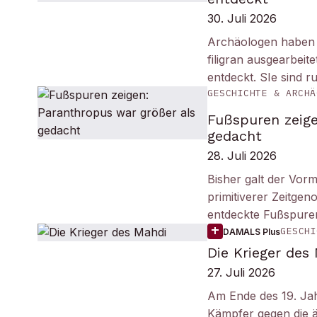
30. Juli 2026
Archäologen haben i
filigran ausgearbei
entdeckt. SIe sind r
GESCHICHTE & ARCHÄ
Fußspuren zeige
gedacht
28. Juli 2026
Bisher galt der Vorm
primitiverer Zeitge
entdeckte Fußspuren
GESCHI
DAMALS Plus
Die Krieger des
27. Juli 2026
Am Ende des 19. Ja
Kämpfer gegen die ä