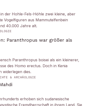
n der Hohle-Fels-Höhle zwei kleine, aber
tete Vogelfiguren aus Mammutelfenbein
und 40.000 Jahre alt.
OLOGIE
n: Paranthropus war größer als
ensch Paranthropus boisei als ein kleinerer,
nosse des Homo erectus. Doch in Kenia
 widerlegen dies.
CHTE & ARCHÄOLOGIE
 Mahdi
hrhunderts erhoben sich sudanesische
gyptische Fremdherrschaft in ihrem Land. Sie