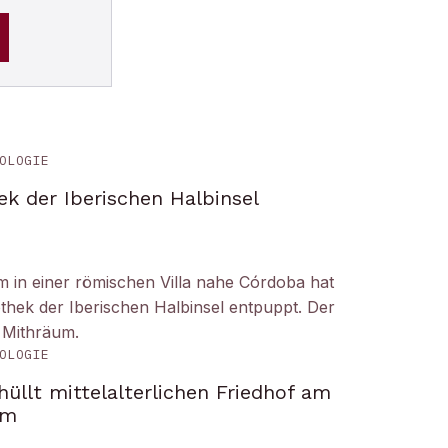
OLOGIE
ek der Iberischen Halbinsel
um in einer römischen Villa nahe Córdoba hat
liothek der Iberischen Halbinsel entpuppt. Der
 Mithräum.
OLOGIE
üllt mittelalterlichen Friedhof am
om