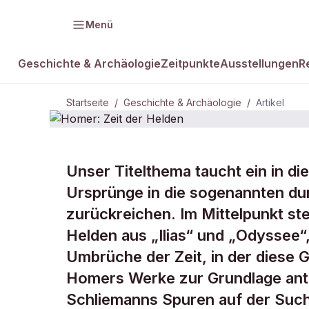
Menü
Geschichte & Archäologie
Zeitpunkte
Ausstellungen
R
Startseite
/
Geschichte & Archäologie
/
Artikel
GESCHICHTE & ARCHÄOLOGIE
Unser Titelthema taucht ein in d
Homer: Zeit
Ursprünge in die sogenannten du
zurückreichen. Im Mittelpunkt st
Helden
Helden aus „Ilias“ und „Odyssee“,
Umbrüche der Zeit, in der diese 
Homers Werke zur Grundlage antik
Schliemanns Spuren auf der Such