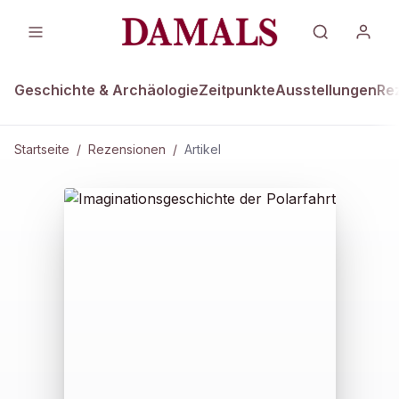
Geschichte & Archäologie
Zeitpunkte
Ausstellungen
Re
Startseite
/
Rezensionen
/
Artikel