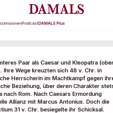
ezensionen
Podcast
DAMALS Plus
mteres Paar als Caesar und Kleopatra (obe
d ihre
 Ihre Wege kreuzten sich 48 v. Chr. in
ische Herrscherin im Machtkampf gegen ihr
liche Beziehung, über deren Charakter stet
tra nach Rom. Nach Caesars Ermordung
lle Allianz mit Marcus Antonius. Doch die
ium 31 v. Chr. besiegelte ihr Schicksal.