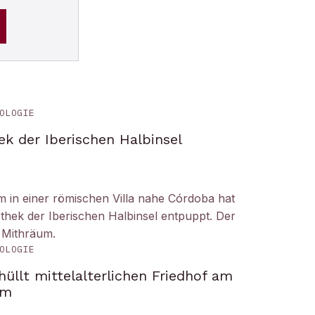
OLOGIE
ek der Iberischen Halbinsel
um in einer römischen Villa nahe Córdoba hat
liothek der Iberischen Halbinsel entpuppt. Der
 Mithräum.
OLOGIE
üllt mittelalterlichen Friedhof am
om