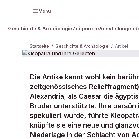
Menü
Geschichte & Archäologie
Zeitpunkte
Ausstellungen
R
Startseite
/
Geschichte & Archäologie
/
Artikel
GESCHICHTE & ARCHÄOLOGIE
Die Antike kennt wohl kein berüh
Kleopatra un
zeitgenössisches Relieffragment).
Alexandria, als Caesar die ägypt
Geliebten
Bruder unterstützte. Ihre persön
spekuliert wurde, führte Kleopa
knüpfte sie eine neue und glanzvo
Niederlage in der Schlacht von Act