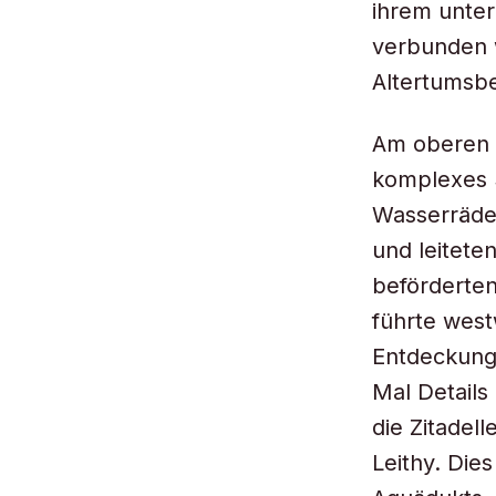
ihrem unter
verbunden w
Altertumsbe
Am oberen 
komplexes 
Wasserräde
und leitete
beförderten
führte west
Entdeckung 
Mal Details
die Zitadel
Leithy. Die