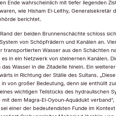
en Ende wahrscheinlich mit tiefer liegenden Zi
aren, wie Hisham El-Leithy, Generalsekretär d
hörde berichtet.
Rand der beiden Brunnenschächte schloss sich
System von Schöpfrädern und Kanälen an. Vier
r transportierten Wasser aus den Schächten n
n es in ein Netzwerk von steinernen Kanälen. D
 das Wasser in die Zitadelle hinein. Ein weitere
wärts in Richtung der Ställe des Sultans. „Diese
in von großer Bedeutung, denn sie enthüllt zu
 eines wichtigen Teilstücks des hydraulischen S
le mit dem Magra-El-Oyoun-Aquädukt verband“, 
s sei einer der bedeutendsten Funde im Kontext