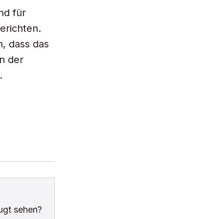
nd für
erichten.
, dass das
n der
.
ugt sehen?