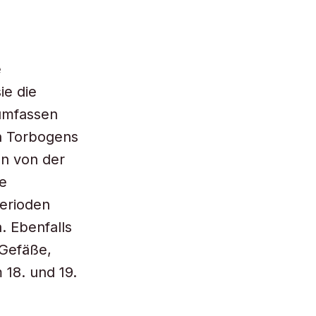
e
ie die
 umfassen
en Torbogens
an von der
e
erioden
. Ebenfalls
 Gefäße,
18. und 19.