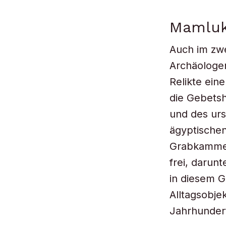
Mamluk
Auch im zwe
Archäologe
Relikte ei
die Gebetsh
und des urs
ägyptische
Grabkammer
frei, darun
in diesem 
Alltagsobje
Jahrhunder