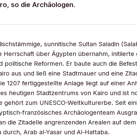
iro, so die Archäologen.
dischstämmige, sunnitische Sultan Saladin (Sala
ie Herrschaft über Ägypten übernahm, initiierte 
nd politische Reformen. Er baute auch die Befes
airo aus und ließ eine Stadtmauer und eine Zita
ie 1207 fertiggestellte Anlage liegt auf einer A
des heutigen Stadtzentrums von Kairo und ist n
ie gehört zum UNESCO-Weltkulturerbe. Seit ei
gyptisch-französisches Archäologenteam Ausgr
 an die Zitadelle angrenzenden Arealen auf dem
 durch, Arab al-Yasar und Al-Hattaba.