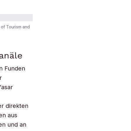
y of Tourism and
anäle
en Funden
r
Yasar
r direkten
en aus
hen und an