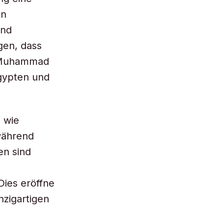
en
und
gen, dass
r Muhammad
gypten und
 wie
 während
en sind
Dies eröffne
nzigartigen