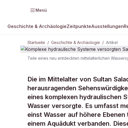
Menü
Geschichte & Archäologie
Zeitpunkte
Ausstellungen
R
Startseite
/
Geschichte & Archäologie
/
Artikel
Teile eines neu entdeckten mittelalterlichen Wassers
GESCHICHTE & ARCHÄOLOGIE
Komplexe hy
Die im Mittelalter von Sultan Sala
herausragenden Sehenswürdigkeit
versorgten S
eines komplexen hydraulischen Sys
Wasser versorgte. Es umfasst me
einst Wasser auf höhere Ebenen tr
einem Aquädukt verbanden. Diese