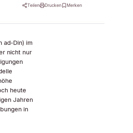
Teilen
Drucken
Merken
h ad-Din) im
er nicht nur
tigungen
delle
nhöhe
och heute
nigen Jahren
abungen in