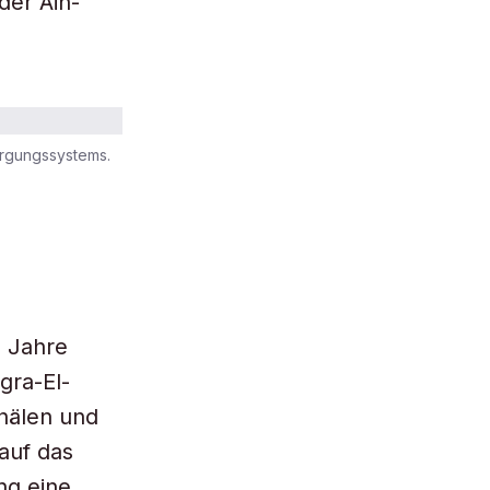
der Ain-
orgungssystems.
0 Jahre
gra-El-
nälen und
auf das
ng eine