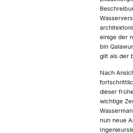
Beschreibun
Wasservers
architekton
einige der 
bin Qalawun
gilt als de
Nach Ansich
fortschritt
dieser früh
wichtige Ze
Wassermanag
nun neue An
Ingenieursl