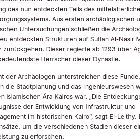
g des nun entdeckten Teils des mittelalterlich
orgungssystems. Aus ersten archäologischen 
ischen Untersuchungen schließen die Archäolo
neu entdeckten Strukturen auf Sultan Al-Nasi
 zurückgehen. Dieser regierte ab 1293 über Ä
r bedeutendste Herrscher dieser Dynastie.
t der Archäologen unterstreichen diese Funde,
lich die Stadtplanung und das Ingenieurswesen
en islamischen Ära Kairos war. „Die Entdeckung
ugnisse der Entwicklung von Infrastruktur und
ement im historischen Kairo“, sagt El-Leithy. 
sätze, um die verschiedenen Stadien dieser ei
eistung zu erforschen.