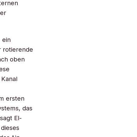
sternen
er
 ein
 rotierende
ach oben
iese
r Kanal
m ersten
ystems, das
sagt El-
 dieses