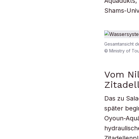
Aquädukts,
Shams-Unive
Gesamtansicht d
© Ministry of Tou
Vom Nil
Zitadel
Das zu Sala
später beg
Oyoun-Aquäd
hydraulisch
Zitadellenpl