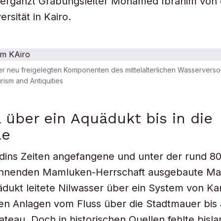
 ergänzt Grabungsleiter Mohamed Ibrahim von 
rsität in Kairo.
er neu freigelegten Komponenten des mittelalterlichen Wasservers
rism and Antiquities
 über ein Aquädukt bis in die
le
dins Zeiten angefangene und unter der rund 8
innenden Mamluken-Herrschaft ausgebaute Ma
ukt leitete Nilwasser über ein System von Ka
en Anlagen vom Fluss über die Stadtmauer bis 
ateau. Doch in historischen Quellen fehlte bisla