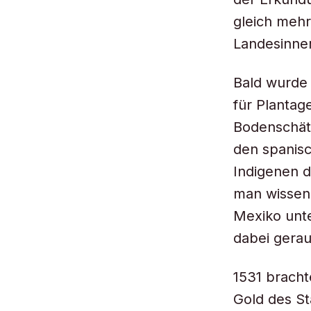
gleich meh
Landesinne
Bald wurde 
für Plantag
Bodenschät
den spanis
Indigenen d
man wissen,
Mexiko unte
dabei gerau
1531 bracht
Gold des S