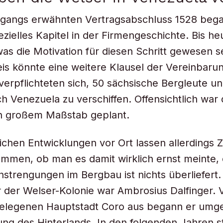
ngangs erwähnten Vertragsabschluss 1528 beg
ezielles Kapitel in der Firmengeschichte. Bis he
 was die Motivation für diesen Schritt gewesen s
is könnte eine weitere Klausel der Vereinbaru
verpflichteten sich, 50 sächsische Bergleute u
h Venezuela zu verschiffen. Offensichtlich war
in großem Maßstab geplant.
lichen Entwicklungen vor Ort lassen allerdings Z
mmen, ob man es damit wirklich ernst meinte,
strengungen im Bergbau ist nichts überliefert.
der Welser-Kolonie war Ambrosius Dalfinger. 
gelegenen Hauptstadt Coro aus begann er umg
ng des Hinterlands. In den folgenden Jahren s