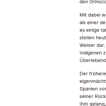
den Orinoco
Mit dabei w
als einer d
es einige t
stellen heu
Welser dar.
Indigenen z
Überlebend
Der frühere
eigenmächti
Spanien vor
seiner Rück
Ihm gelang,