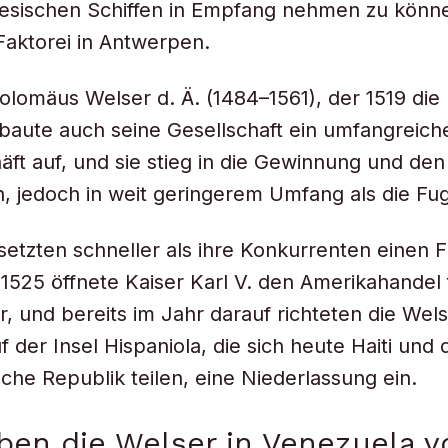
iesischen Schiffen in Empfang nehmen zu könn
 Faktorei in Antwerpen.
olomäus Welser d. Ä. (1484–1561), der 1519 die
aute auch seine Gesellschaft ein umfangreich
äft auf, und sie stieg in die Gewinnung und de
n, jedoch in weit geringerem Umfang als die Fu
setzten schneller als ihre Konkurrenten einen F
1525 öffnete Kaiser Karl V. den Amerikahandel 
r, und bereits im Jahr darauf richteten die Wels
 der Insel Hispaniola, die sich heute Haiti und 
che Republik teilen, eine Niederlassung ein.
en die Welser in Venezuela v