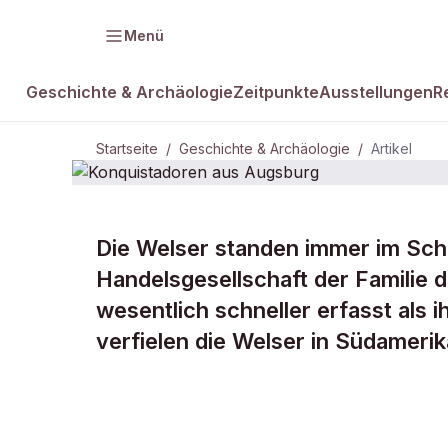
Menü
Geschichte & Archäologie
Zeitpunkte
Ausstellungen
R
Startseite
/
Geschichte & Archäologie
/
Artikel
Die Welser standen immer im Scha
DAMALS Plus
GESCHICHTE & ARCHÄOLOGIE
Handelsgesellschaft der Familie 
Konquistado
wesentlich schneller erfasst als 
verfielen die Welser in Südamerik
Augsburg