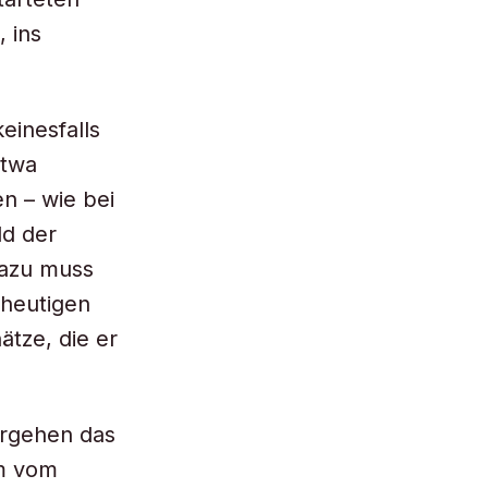
 ins
einesfalls
etwa
n – wie bei
ld der
Dazu muss
 heutigen
tze, die er
orgehen das
um vom