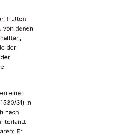
von Hutten
s, von denen
hafften,
de der
 der
ge
en einer
1530/31) in
ch nach
nterland.
aren: Er