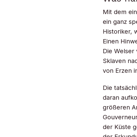
Mit dem ei
ein ganz sp
Historiker,
Einen Hinwe
Die Welser 
Sklaven nac
von Erzen 
Die tatsäch
daran aufko
größeren An
Gouverneur 
der Küste 
der Erkundu