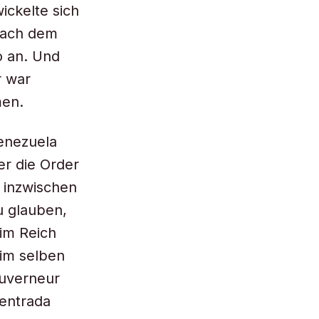
ickelte sich
nach dem
o an. Und
r war
men.
Venezuela
r die Order
 inzwischen
u glauben,
im Reich
 im selben
ouverneur
entrada