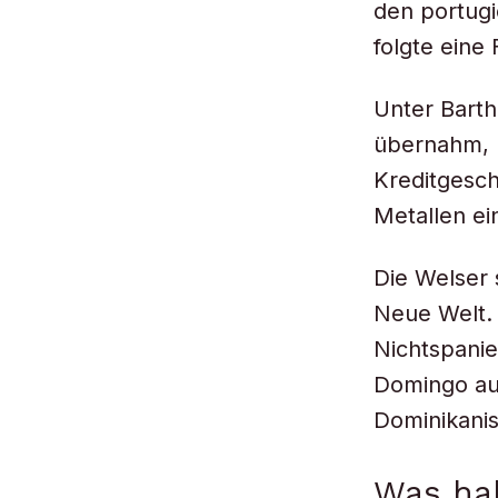
den portug
folgte eine
Unter Barth
übernahm, b
Kreditgesch
Metallen ei
Die Welser 
Neue Welt. 
Nichtspanie
Domingo auf
Dominikanis
Was hab