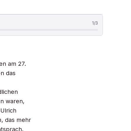
1
/
3
sen am 27.
en das
dlichen
en waren,
Ulrich
m, das mehr
tsprach,