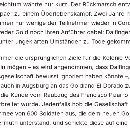
eichtum währte nur kurz. Der Rückmarsch entw
ropäer zu einem Überlebenskampf. Zwei Jahre 
amen nur wenige der Teilnehmer wieder in Cor
weder Gold noch ihren Anführer dabei: Dalfinge
unter ungeklärten Umständen zu Tode gekom
mer die ursprünglichen Ziele für die Kolonie 
in mögen – es wird angenommen, dass Dalfinge
gesellschaft bewusst ignoriert haben könnte –,
auch in Augsburg an das Goldland El Dorado z
die Kunde vom Raubzug des Francisco Pizarro 
rbreitet wurde. Jedenfalls hob die Gesellschaft
Armee von 600 Soldaten aus, die dem neuen G
muth unterstand, und schickte diese auf eine