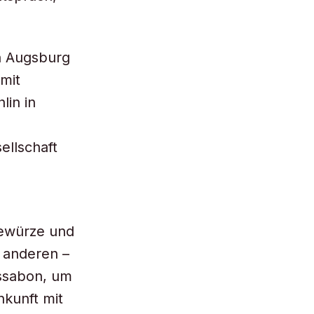
n Augsburg
mit
in in
ellschaft
Gewürze und
n anderen –
issabon, um
nkunft mit