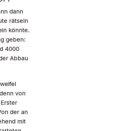
ann dann
ute rätseln
ein könnte.
ng geben:
nd 4000
 der Abbau
weifel
 denn von
 Erster
Von der an
ehend mit
tarteten