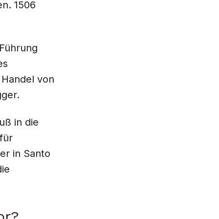
en. 1506
 Führung
es
n Handel von
gger.
uß in die
für
er in Santo
die
or?