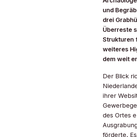
Archäologen
und Begräbn
drei Grabhü
Überreste s
Strukturen 
weiteres Hi
dem weit e
Der Blick ri
Niederlande
ihrer Websi
Gewerbegebi
des Ortes e
Ausgrabung
förderte. E