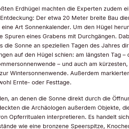
ößten Erdhügel machten die Experten zudem e
Entdeckung: Der etwa 20 Meter breite Bau die
s eine Art Sonnenkalender. Um den Hügel heru
e Spuren eines Grabens mit Durchgängen. Dabe
ass die Sonne an speziellen Tagen des Jahres di
ngen auf den Hügel schien: am längsten Tag – 
Sommersonnenwende – und auch am kürzesten,
zur Wintersonnenwende. Außerdem markierten
ohl Ernte- oder Festtage.
len, an denen die Sonne direkt durch die Öffn
deckten die Archäologen außerdem Objekte, die
on Opferritualen interpretieren. Es handelt sic
tände wie eine bronzene Speerspitze, Knoche