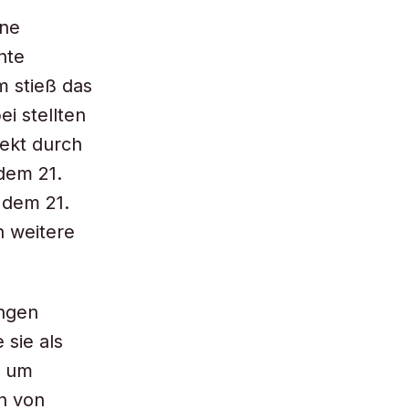
ine
nte
m stieß das
i stellten
rekt durch
dem 21.
 dem 21.
 weitere
ungen
 sie als
h um
n von