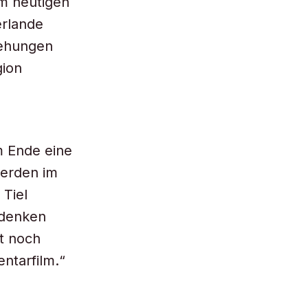
m heutigen
erlande
iehungen
gion
m Ende eine
werden im
Tiel
 denken
it noch
ntarfilm.“