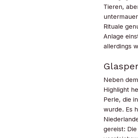
Tieren, ab
untermauern
Rituale gen
Anlage eins
allerdings 
Glaspe
Neben dem 
Highlight h
Perle, die 
wurde. Es h
Niederlande
gereist: Di