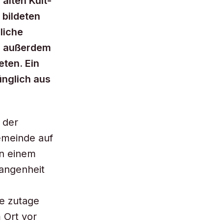
alten Kult-
 bildeten
liche
en außerdem
eten. Ein
ünglich aus
m der
emeinde auf
in einem
angenheit
e zutage
m Ort vor