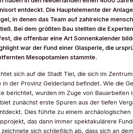
 haben in den Niederlanden einen 4000 Jahre 
isort entdeckt. Die Hauptelemente der Anlage
gel, in denen das Team auf zahlreiche mensch
tieß. Bei dem größten Bau stellten die Expert
fest, die offenbar eine Art Sonnenkalender bild
ghlight war der Fund einer Glasperle, die urspr
ntfernten Mesopotamien stammte.
chtet sich auf die Stadt Tiel, die sich im Zentru
 in der Provinz Gelderland befindet. Wie die G
te berichtet, wurden im Zuge von Bauarbeiten 
et zunächst erste Spuren aus der tiefen Verg
ntdeckt. Dies führte zu einem archäologischen
sprojekt, das dann immer spektakulärere Fund
s zeichnete sich schließlich ab, dass sich an de