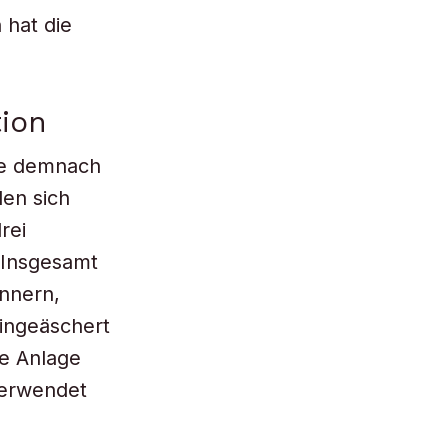
 hat die
ion
te demnach
den sich
rei
 Insgesamt
nnern,
ingeäschert
ie Anlage
verwendet