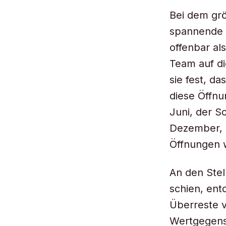
Bei dem gr
spannende 
offenbar al
Team auf di
sie fest, d
diese Öffnu
Juni, der 
Dezember, 
Öffnungen w
An den Stel
schien, ent
Überreste v
Wertgegens