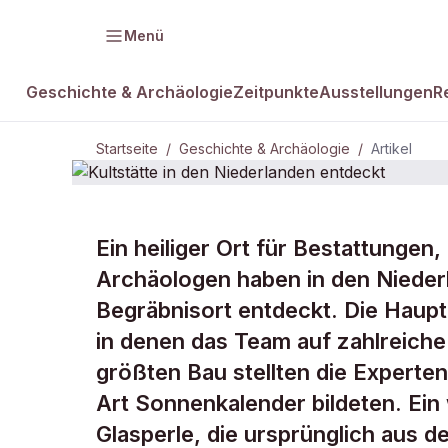
Menü
Geschichte & Archäologie
Zeitpunkte
Ausstellungen
R
Startseite
/
Geschichte & Archäologie
/
Artikel
GESCHICHTE & ARCHÄOLOGIE
Ein heiliger Ort für Bestattungen,
Kultstätte i
Archäologen haben in den Nieder
Begräbnisort entdeckt. Die Haupt
entdeckt
in denen das Team auf zahlreiche
größten Bau stellten die Experten
Art Sonnenkalender bildeten. Ein 
Glasperle, die ursprünglich aus