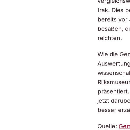
vergleichs
Irak. Dies 
bereits vo
besaßen, di
reichten.
Wie die Gem
Auswertunge
wissenschaf
Rijksmuseu
präsentiert
jetzt darüb
besser erzä
Quelle:
Gem