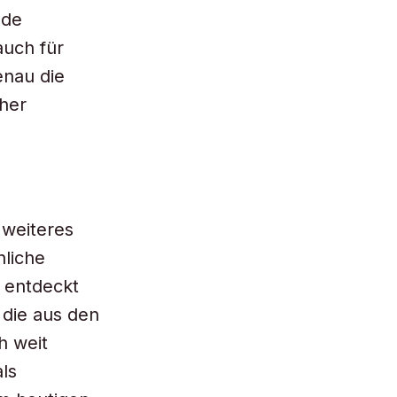
nde
auch für
enau die
sher
weiteres
nliche
 entdeckt
 die aus den
h weit
ls