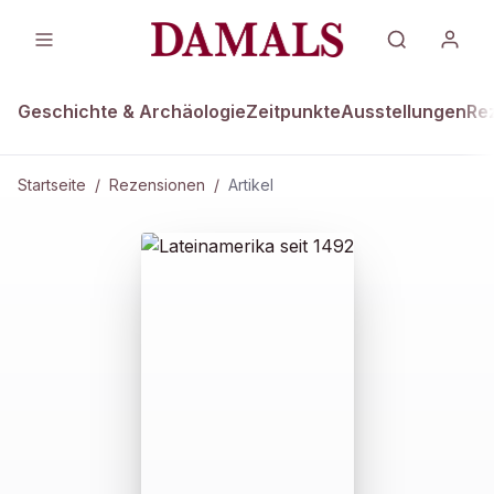
Geschichte & Archäologie
Zeitpunkte
Ausstellungen
Re
Startseite
/
Rezensionen
/
Artikel