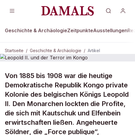
Geschichte & Archäologie
Zeitpunkte
Ausstellungen
Re
Startseite
/
Geschichte & Archäologie
/
Artikel
GESCHICHTE & ARCHÄOLOGIE
Von 1885 bis 1908 war die heutige
Leopold II. und der Terror im Kongo
Demokratische Republik Kongo private
Kolonie des belgischen Königs Leopold
II. Den Monarchen lockten die Profite,
die sich mit Kautschuk und Elfenbein
erwirtschaften ließen. Angeheuerte
Söldner, die „Force publique“,