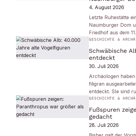
4. August 2026
Letzte Ruhestätte e
Naumburger Dom und 
Friedhof aus dem 11
GESCHICHTE & ARCHÄ
Schwäbische Alb
entdeckt
30. Juli 2026
Archäologen haben i
filigran ausgearbei
entdeckt. SIe sind r
GESCHICHTE & ARCHÄ
Fußspuren zeige
gedacht
28. Juli 2026
Bisher galt der Vorm