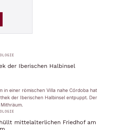
OLOGIE
ek der Iberischen Halbinsel
um in einer römischen Villa nahe Córdoba hat
liothek der Iberischen Halbinsel entpuppt. Der
 Mithräum.
OLOGIE
üllt mittelalterlichen Friedhof am
om