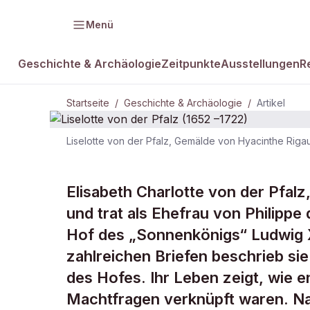
Menü
Geschichte & Archäologie
Zeitpunkte
Ausstellungen
R
Startseite
/
Geschichte & Archäologie
/
Artikel
Liselotte von der Pfalz, Gemälde von Hyacinthe Rig
GESCHICHTE & ARCHÄOLOGIE
Liselotte von
Elisabeth Charlotte von der Pfalz,
und trat als Ehefrau von Philippe 
(1652 –1722)
Hof des „Sonnenkönigs“ Ludwig X
zahlreichen Briefen beschrieb sie
des Hofes. Ihr Leben zeigt, wie e
Machtfragen verknüpft waren. N