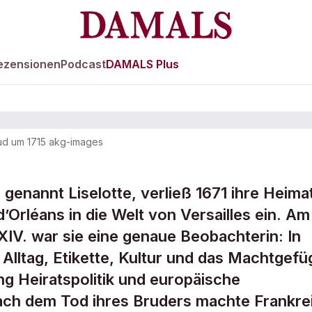
ezensionen
Podcast
DAMALS Plus
aud um 1715 akg-images
 der Pfalz
 genannt Liselotte, verließ 1671 ihre Heima
d’Orléans in die Welt von Versailles ein. Am
IV. war sie eine genaue Beobachterin: In
 Alltag, Etikette, Kultur und das Machtgefü
ng Heiratspolitik und europäische
ach dem Tod ihres Bruders machte Frankre