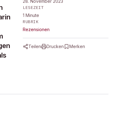
28. November 2023
n
LESEZEIT
1
Minute
arin
RUBRIK
Rezensionen
m
gen
Teilen
Drucken
Merken
ls