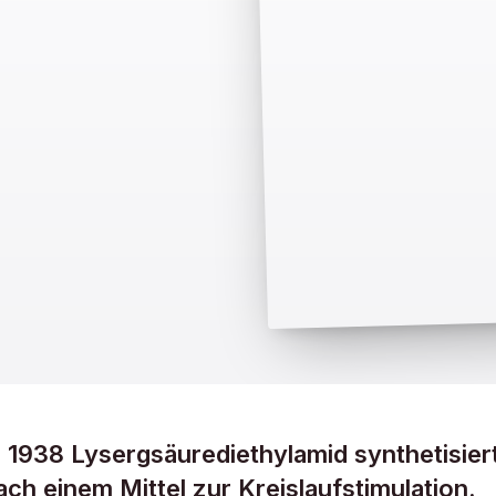
1938 Lysergsäurediethylamid synthetisier
ach einem Mittel zur Kreislaufstimulation.