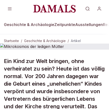
Geschichte & Archäologie
Zeitpunkte
Ausstellungen
Re
Startseite
/
Geschichte & Archäologie
/
Artikel
DAMALS Plus
GESCHICHTE & ARCHÄOLOGIE
Ein Kind zur Welt bringen, ohne
Mikrokosmos der ledigen Mütter
verheiratet zu sein? Heute ist das völlig
normal. Vor 200 Jahren dagegen war
die Geburt eines „unehelichen“ Kindes
verpönt und wurde insbesondere von
Vertretern des bürgerlichen Lebens
und der Kirche streng verurteilt. Das