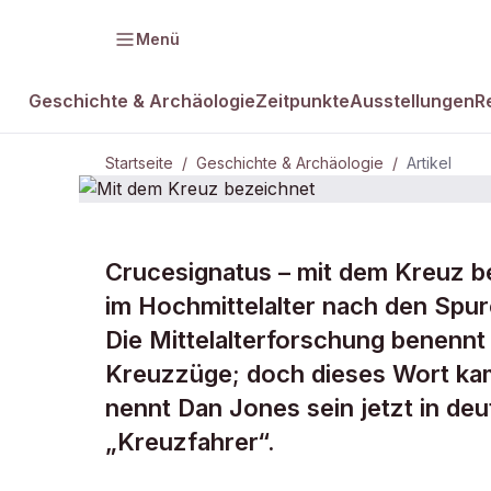
Menü
Geschichte & Archäologie
Zeitpunkte
Ausstellungen
R
Startseite
/
Geschichte & Archäologie
/
Artikel
GESCHICHTE & ARCHÄOLOGIE
Crucesignatus – mit dem Kreuz b
Mit dem Kre
im Hochmittelalter nach den Spur
Die Mittelalterforschung benennt
bezeichnet
Kreuzzüge; doch dieses Wort kam 
nennt Dan Jones sein jetzt in d
„Kreuzfahrer“.