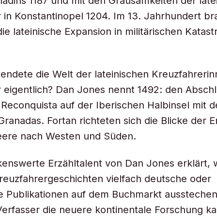
adins 1187 und mit den Grausamkeiten der late
 in Konstantinopel 1204. Im 13. Jahrhundert br
die lateinische Expansion in militärischen Katas
ndete die Welt der lateinischen Kreuzfahreri
 eigentlich? Dan Jones nennt 1492: den Abschl
n Reconquista auf der Iberischen Halbinsel mit d
ranadas. Fortan richteten sich die Blicke der 
eere nach Westen und Süden.
enswerte Erzähltalent von Dan Jones erklärt,
reuzfahrergeschichten vielfach deutsche oder
e Publikationen auf dem Buchmarkt ausstechen.
erfasser die neuere kontinentale Forschung k