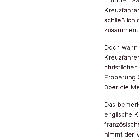
Truppen Sal
Kreuzfahrer
schließlich 
zusammen.
Doch wann e
Kreuzfahrer
christliche
Eroberung G
über die M
Das bemerk
englische K
französisch
nimmt der V