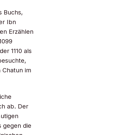
s Buchs,
er Ibn
en Erzählen
 1099
der 1110 als
 besuchte,
h Chatun im
iche
ch ab. Der
mutigen
s gegen die