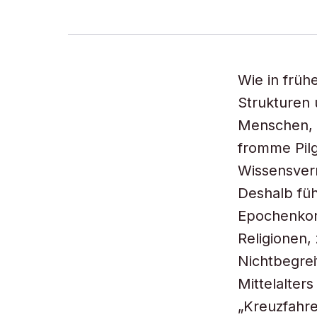
Wie in früh
Strukturen 
Menschen, d
fromme Pilg
Wissensverm
Deshalb füh
Epochenkon
Religionen,
Nichtbegrei
Mittelalter
„Kreuzfahre