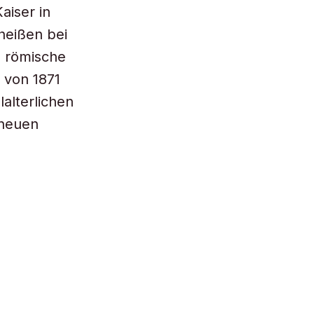
aiser in
heißen bei
s römische
 von 1871
alterlichen
 neuen