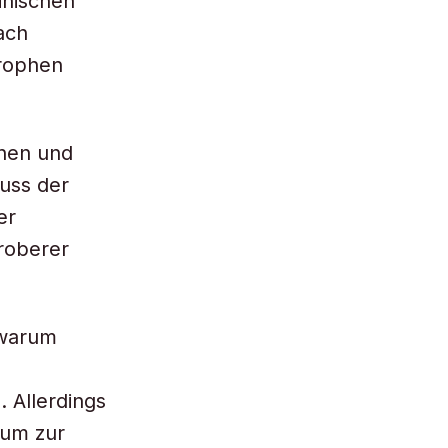
inischen
ach
trophen
nnen und
uss der
er
Eroberer
 warum
 Allerdings
aum zur