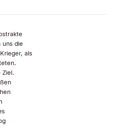
bstrakte
 uns die
Krieger, als
teten.
 Ziel.
oßen
chen
m
es
og