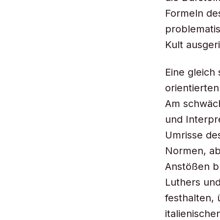
Formeln des
problemati
Kult ausger
Eine gleich
orientierte
Am schwächs
und Interpr
Umrisse de
Normen, abe
Anstößen bl
Luthers un
festhalten,
italienisch