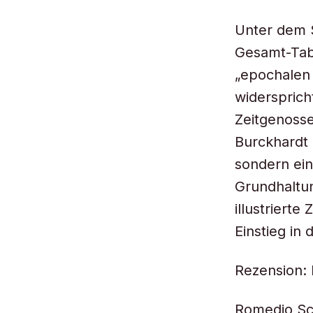
Unter dem S
Gesamt-Tabl
„epochalen 
widersprich
Zeitgenosse
Burckhardt 
sondern ein
Grundhaltun
illustriert
Einstieg in
Rezension: 
Romedio Sc