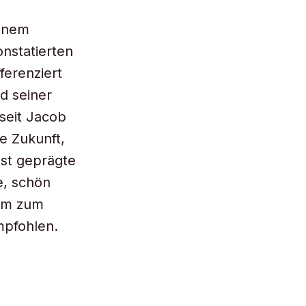
einem
nstatierten
ferenziert
d seiner
seit Jacob
e Zukunft,
gst geprägte
e, schön
kum zum
mpfohlen.