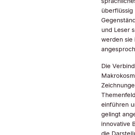
sprachlich
überflüssi
Gegenstände
und Leser s
werden sie 
angesproch
Die Verbin
Makrokosmo
Zeichnungen
Themenfelder
einführen 
gelingt ang
innovative 
die Darstel