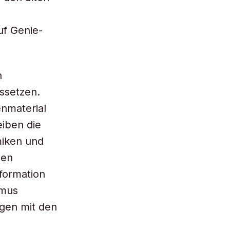
uf Genie-
h
ussetzen.
enmaterial
eiben die
miken und
len
eformation
smus
ngen mit den