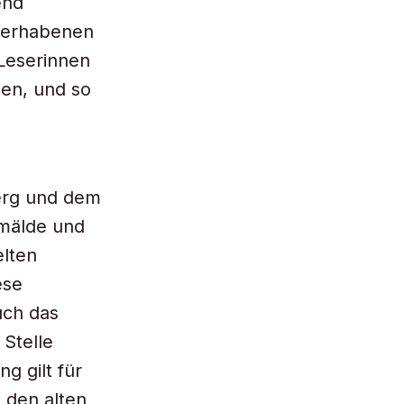
end
h erhabenen
 Leserinnen
len, und so
erg und dem
emälde und
elten
ese
uch das
 Stelle
g gilt für
 den alten