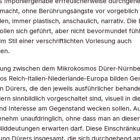
es Imponiergehabe erfreulicherweise durchgeh
g macht, ohne Berührungsängste vor vorgeblic
n, immer plastisch, anschaulich, narrativ. Die
ollen sich geführt, aber nicht bevormundet füh
im Stil einer verschriftlichten Vorlesung auch
en.
dung zwischen dem Mikrokosmos Dürer-Nürnb
s Reich-Italien-Niederlande-Europa bilden G
 Dürers, die den jeweils ausführlicher behand
n sinnbildlich vorgeschaltet sind, visuell in di
und Interesse am Gegenstand wecken sollen. A
enehm unaufdringlich, ohne dass man an dieser
Bilddeutungen erwarten darf. Diese Einschränkun
lung Dürers insgesamt, die sich durchgehend an