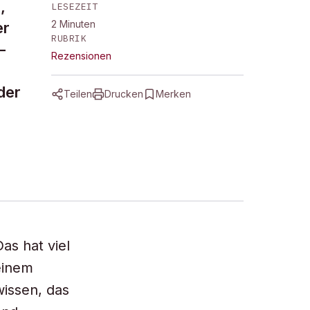
,
LESEZEIT
2
Minuten
er
RUBRIK
–
Rezensionen
der
Teilen
Drucken
Merken
as hat viel
einem
issen, das