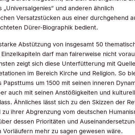
 „Universalgenies“ und anderen ähnlich
schen Versatzstücken aus einer durchgehend a
ichteten Dürer-Biographik bedient.
 starke Abstützung von insgesamt 50 thematisc
n Einzelkapiteln darf man fairerweise nicht vora
ten zeigt sich diese Unterfütterung mit Quell
etationen im Bereich Kirche und Religion. So bl
s Papsttums um 1500 mit seinen inneren Dyna
r auch mit seinen Anstößigkeiten und kulturel
ass. Ähnliches lässt sich zu den Skizzen der R
d zu ihrer Abgrenzung vom deutschen Humani
 über dessen Prioritäten und Auseinandersetzu
en Vorläufern mehr zu sagen gewesen wäre.