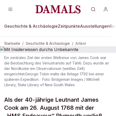
Geschichte & Archäologie
Zeitpunkte
Ausstellungen
Re
Startseite
/
Geschichte & Archäologie
/
Artikel
Ein zentrales Ziel der ersten Weltreise von James Cook war
DAMALS Plus
die Beobachtung des Venustransits auf Tahiti. Dazu wurde an
GESCHICHTE & ARCHÄOLOGIE
der Nordküste ein Observatorium (weißes Zelt)
Mit Insiderwissen durchs
eingerichtet.George Tobin malte die Anlage 1792 bei einer
Unbekannte
späteren Expedition.
·
Foto: Bridgeman Images / Mitchell
Library, State Library of New South Wales
Als der 40-jährige Leutnant James
Cook am 26. August 1768 mit der
„HMS Endeavour“ Plymouth verließ