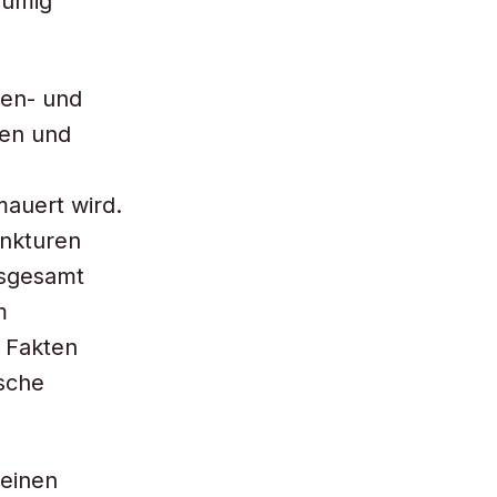
äumig
len- und
hen und
auert wird.
unkturen
nsgesamt
m
e Fakten
sche
 einen