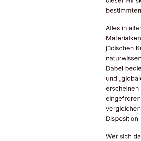
dieser Hins
bestimmten
Alles in al
Materialken
jüdischen K
naturwissen
Dabei bedie
und „globa
erscheinen 
eingefroren
vergleiche
Disposition
Wer sich da