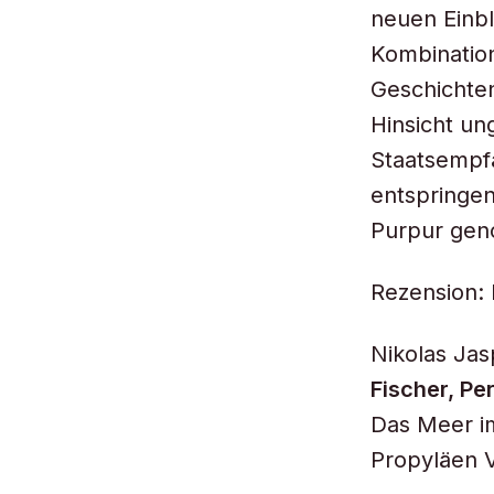
neuen Einbl
Kombination
Geschichten
Hinsicht un
Staatsempf
entspringe
Purpur gen
Rezension: 
Nikolas Jas
Fischer, Pe
Das Meer im
Propyläen V