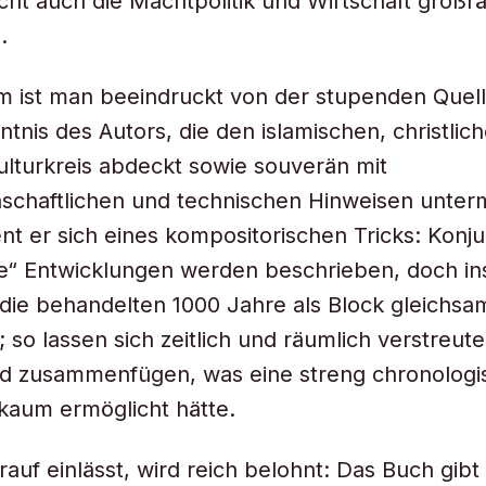
icht auch die Machtpolitik und Wirtschaft großr
.
lem ist man beeindruckt von der stupenden Quel
ntnis des Autors, die den islamischen, christlic
ulturkreis abdeckt sowie souverän mit
schaftlichen und technischen Hinweisen unterm
nt er sich eines kompositorischen Tricks: Konj
le“ Entwicklungen werden beschrieben, doch i
die behandelten 1000 Jahre als Block gleichsa
; so lassen sich zeitlich und räumlich verstreut
nd zusammenfügen, was eine streng chronologi
 kaum ermöglicht hätte.
rauf einlässt, wird reich belohnt: Das Buch gibt