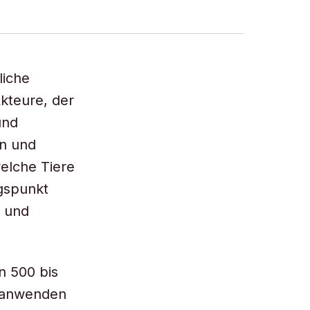
liche
kteure, der
und
en und
elche Tiere
gspunkt
- und
n 500 bis
m anwenden