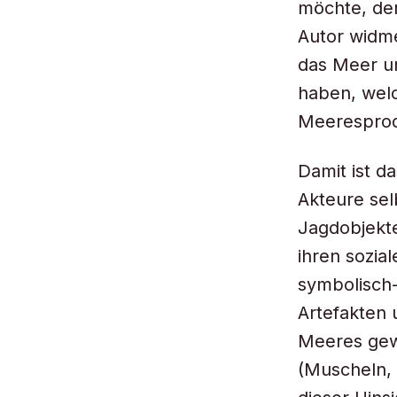
möchte, der
Autor widme
das Meer un
haben, wel
Meeresprod
Damit ist d
Akteure sel
Jagdobjekte
ihren sozia
symbolisch-
Artefakten
Meeres gew
(Muscheln, 