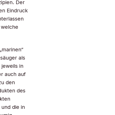
ipien. Der
en Eindruck
nterlassen
 welche
 „marinen“
ssäuger als
jeweils in
er auch auf
 zu den
dukten des
kten
 und die in