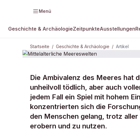
Menü
Geschichte & Archäologie
Zeitpunkte
Ausstellungen
R
Startseite
/
Geschichte & Archäologie
/
Artikel
GESCHICHTE & ARCHÄOLOGIE
Die Ambivalenz des Meeres hat di
Mittelalterli
unheilvoll tödlich, aber auch voll
jedem Fall ein Spiel mit hohem Ei
Meereswelt
konzentrierten sich die Forschung
den Menschen gelang, trotz aller
erobern und zu nutzen.