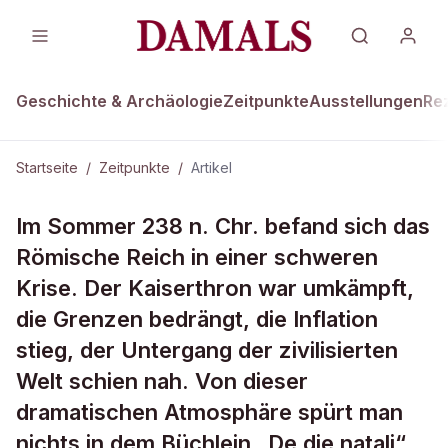
Geschichte & Archäologie
Zeitpunkte
Ausstellungen
Re
Startseite
/
Zeitpunkte
/
Artikel
ZEITPUNKTE
Im Sommer 238 n. Chr. befand sich das
Wie man Geburtstag feiert
Römische Reich in einer schweren
Krise. Der Kaiserthron war umkämpft,
die Grenzen bedrängt, die Inflation
stieg, der Untergang der zivilisierten
Welt schien nah. Von dieser
dramatischen Atmosphäre spürt man
nichts in dem Büchlein „De die natali“