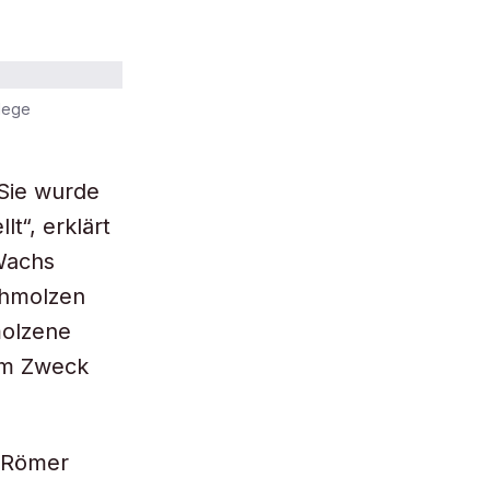
lege
„Sie wurde
t“, erklärt
 Wachs
chmolzen
molzene
em Zweck
n Römer