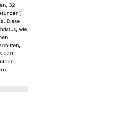
en, 32
efunden“,
a. Diese
ristus, wie
nnen
vermuten,
s dort
öntgen-
rn.