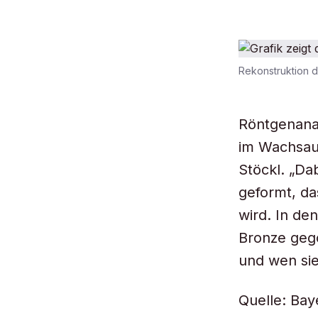
Rekonstruktion d
Röntgenanal
im Wachsaus
Stöckl. „Da
geformt, da
wird. In d
Bronze geg
und wen sie 
Quelle: Ba