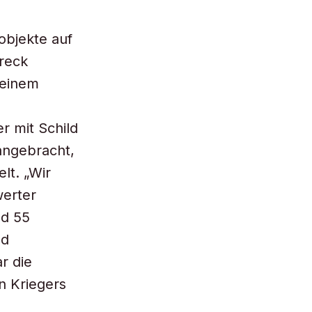
objekte auf
reck
 einem
r mit Schild
angebracht,
lt. „Wir
werter
nd 55
nd
r die
n Kriegers