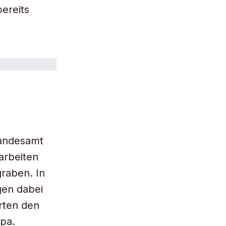
bereits
Landesamt
arbeiten
raben. In
gen dabei
erten den
opa.