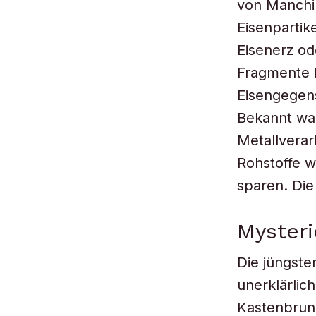
von Manchi
Eisenpartik
Eisenerz o
Fragmente 
Eisengegen
Bekannt war
Metallverar
Rohstoffe w
sparen. Die
Mysteri
Die jüngst
unerklärlic
Kastenbrunn