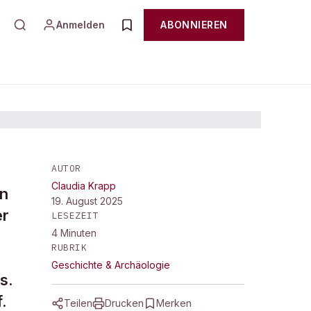
Anmelden
ABONNIEREN
AUTOR
.
Claudia Krapp
un
19. August 2025
er
LESEZEIT
g
4
Minuten
RUBRIK
Geschichte & Archäologie
s.
.
Teilen
Drucken
Merken