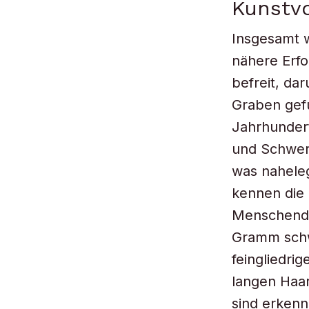
Kunstv
Insgesamt 
nähere Erfo
befreit, da
Graben gef
Jahrhundert 
und Schwert
was naheleg
kennen die 
Menschenda
Gramm schw
feingliedri
langen Haar
sind erkenn