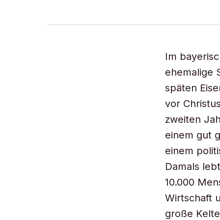
Im bayerisc
ehemalige S
späten Eise
vor Christu
zweiten Jah
einem gut 
einem polit
Damals lebt
10.000 Mens
Wirtschaft
große Kelte