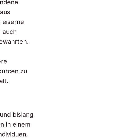
undene
 aus
 eiserne
g auch
bewahrten.
ere
ourcen zu
lt.
und bislang
en in einem
dividuen,