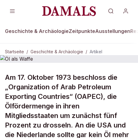
Geschichte & Archäologie
Zeitpunkte
Ausstellungen
Re
Startseite
/
Geschichte & Archäologie
/
Artikel
DAMALS Plus
GESCHICHTE & ARCHÄOLOGIE
Am 17. Oktober 1973 beschloss die
Öl als Waffe
„Organization of Arab Petroleum
Exporting Countries“ (OAPEC), die
Ölfördermenge in ihren
Mitgliedsstaaten um zunächst fünf
Prozent zu drosseln. An die USA und
die Niederlande sollte gar kein Öl mehr