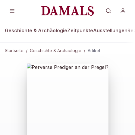
Geschichte & Archäologie
Zeitpunkte
Ausstellungen
Re
Startseite
/
Geschichte & Archäologie
/
Artikel