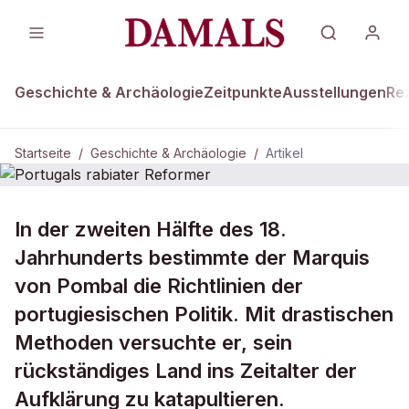
Geschichte & Archäologie
Zeitpunkte
Ausstellungen
Re
Startseite
/
Geschichte & Archäologie
/
Artikel
DAMALS Plus
GESCHICHTE & ARCHÄOLOGIE
In der zweiten Hälfte des 18.
Portugals rabiater Reformer
Jahrhunderts bestimmte der Marquis
von Pombal die Richtlinien der
portugiesischen Politik. Mit drastischen
Methoden versuchte er, sein
rückständiges Land ins Zeitalter der
Aufklärung zu katapultieren.