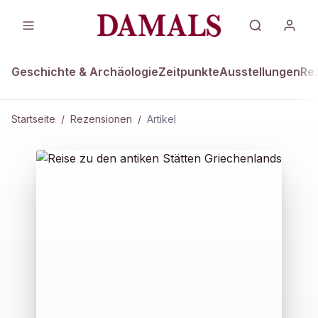
Geschichte & Archäologie
Zeitpunkte
Ausstellungen
Re
Startseite
/
Rezensionen
/
Artikel