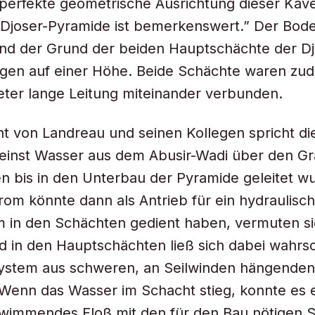
perfekte geometrische Ausrichtung dieser Kav
r Djoser-Pyramide ist bemerkenswert.” Der Bod
nd der Grund der beiden Hauptschächte der Dj
agen auf einer Höhe. Beide Schächte waren zu
ter lange Leitung miteinander verbunden.
t von Landreau und seinen Kollegen spricht di
 einst Wasser aus dem Abusir-Wadi über den G
n bis in den Unterbau der Pyramide geleitet wu
om könnte dann als Antrieb für ein hydraulisc
 in den Schächten gedient haben, vermuten si
 in den Hauptschächten ließ sich dabei wahrsc
System aus schweren, an Seilwinden hängenden
 Wenn das Wasser im Schacht stieg, konnte es 
wimmendes Floß mit den für den Bau nötigen S