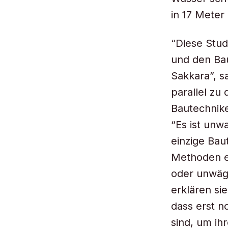
in 17 Mete
“Diese Stud
und den Bau
Sakkara”, s
parallel zu
Bautechnike
“Es ist unw
einzige Ba
Methoden e
oder unwäg
erklären si
dass erst n
sind, um ih