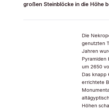
großen Steinblöcke in die Höhe b
Die Nekrop
genutzten T
Jahren wur
Pyramiden b
um 2650 vor
Das knapp 6
errichtete 
Monumental
altägyptisc
Höhen schaf