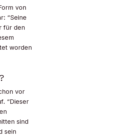
 Form von
r: “Seine
r für den
iesem
itet worden
?
chon vor
f. “Dieser
nen
itten sind
d sein