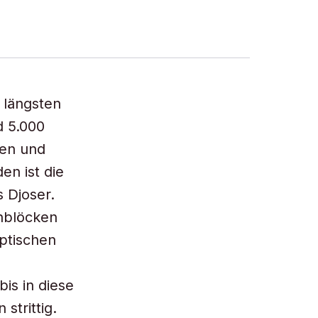
 längsten
d 5.000
ten und
en ist die
 Djoser.
inblöcken
yptischen
is in diese
strittig.