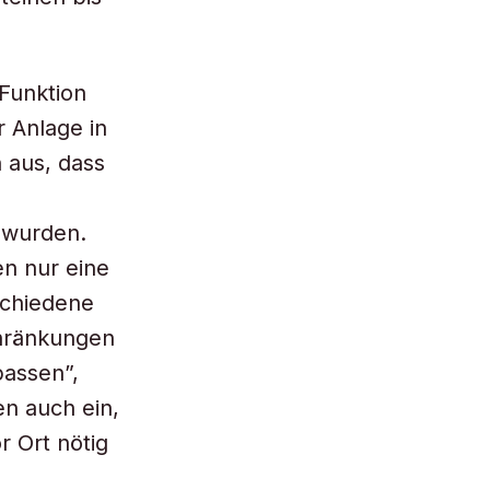
 Funktion
 Anlage in
 aus, dass
 wurden.
en nur eine
schiedene
chränkungen
passen”,
en auch ein,
 Ort nötig