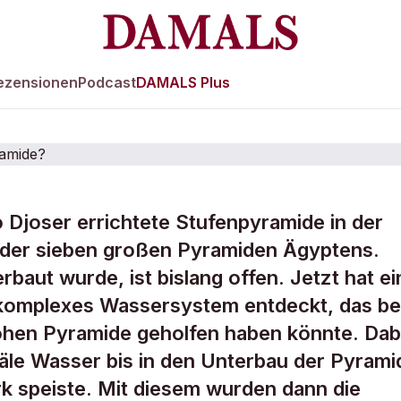
ezensionen
Podcast
DAMALS Plus
o Djoser errichtete Stufenpyramide in der
lf Wasser beim B
e der sieben großen Pyramiden Ägyptens.
aut wurde, ist bislang offen. Jetzt hat ei
Pyramide?
 komplexes Wassersystem entdeckt, das be
ohen Pyramide geholfen haben könnte. Dab
äle Wasser bis in den Unterbau der Pyrami
k speiste. Mit diesem wurden dann die