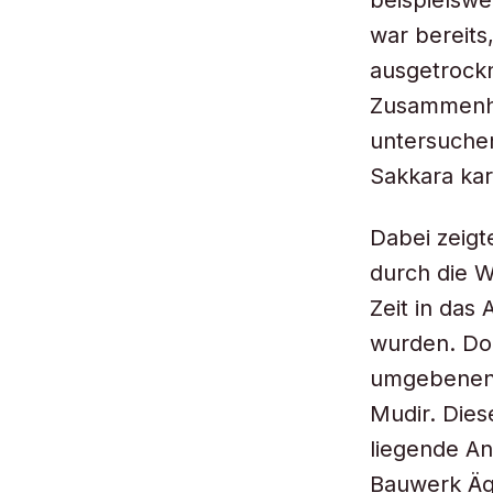
beispielswe
war bereits
ausgetrockn
Zusammenha
untersuchen
Sakkara kar
Dabei zeigt
durch die W
Zeit in das
wurden. Dor
umgebenen 
Mudir. Dies
liegende An
Bauwerk Ägy