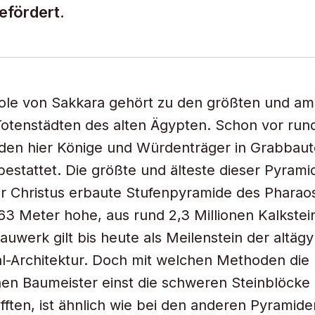
efördert.
ole von Sakkara gehört zu den größten und am
otenstädten des alten Ägypten. Schon vor run
den hier Könige und Würdenträger in Grabbau
estattet. Die größte und älteste dieser Pyramid
 Christus erbaute Stufenpyramide des Pharaos
3 Meter hohe, aus rund 2,3 Millionen Kalkste
Bauwerk gilt bis heute als Meilenstein der altäg
-Architektur. Doch mit welchen Methoden die
hen Baumeister einst die schweren Steinblöcke b
ften, ist ähnlich wie bei den anderen Pyramiden 