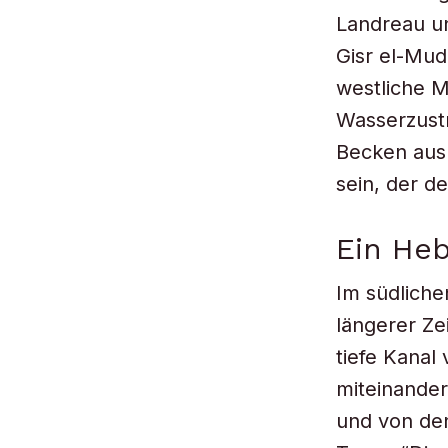
Landreau u
Gisr el-Mud
westliche M
Wasserzustr
Becken aus
sein, der 
Ein Heb
Im südliche
längerer Ze
tiefe Kanal
miteinander
und von den