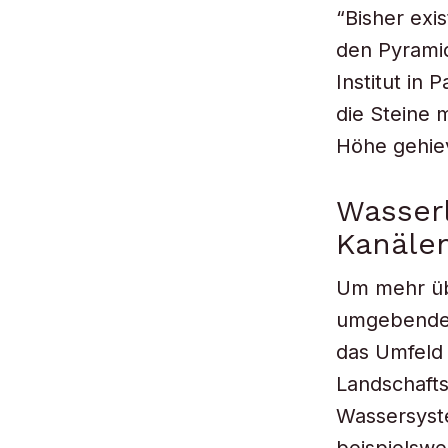
“Bisher exis
den Pyrami
Institut in
die Steine 
Höhe gehie
Wasser
Kanäle
Um mehr üb
umgebenden
das Umfeld 
Landschafts
Wassersyste