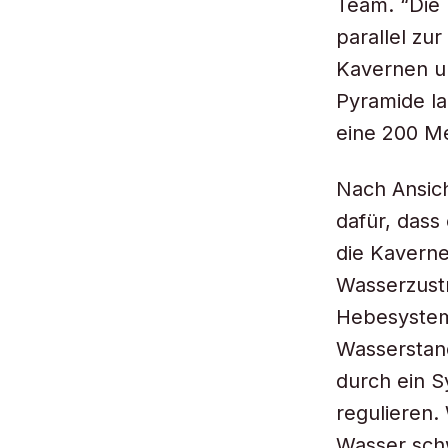
Team. “Die 
parallel zu
Kavernen u
Pyramide l
eine 200 Me
Nach Ansich
dafür, dass
die Kaverne
Wasserzustr
Hebesystem
Wasserstand
durch ein 
regulieren.
Wasser sch