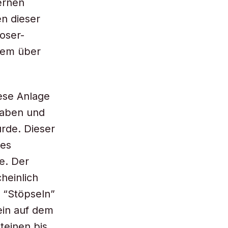
ernen
en dieser
oser-
dem über
ese Anlage
raben und
rde. Dieser
hes
e. Der
heinlich
 “Stöpseln”
ein auf dem
teinen bis