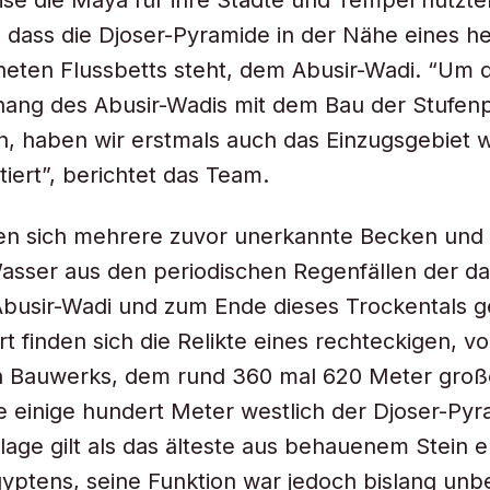
ise die Maya für ihre Städte und Tempel nutzt
, dass die Djoser-Pyramide in der Nähe eines h
eten Flussbetts steht, dem Abusir-Wadi. “Um 
ng des Abusir-Wadis mit dem Bau der Stufen
, haben wir erstmals auch das Einzugsgebiet w
tiert”, berichtet das Team.
en sich mehrere zuvor unerkannte Becken und 
asser aus den periodischen Regenfällen der d
 Abusir-Wadi und zum Ende dieses Trockentals ge
t finden sich die Relikte eines rechteckigen, v
Bauwerks, dem rund 360 mal 620 Meter große
e einige hundert Meter westlich der Djoser-Py
lage gilt als das älteste aus behauenem Stein e
ptens, seine Funktion war jedoch bislang unb