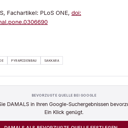
S, Fachartikel: PLoS ONE,
doi:
rnal.pone.0306690
DE
PYRAMIDENBAU
SAKKARA
BEVORZUGTE QUELLE BEI GOOGLE
Sie
DAMALS
in Ihren Google-Suchergebnissen bevorz
Ein Klick genügt.
DAMALS
ALS BEVORZUGTE QUELLE FESTLEGEN →