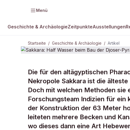
Menü
Geschichte & Archäologie
Zeitpunkte
Ausstellungen
R
Startseite
/
Geschichte & Archäologie
/
Artikel
GESCHICHTE & ARCHÄOLOGIE
Die für den altägyptischen Phara
Sakkara: Ha
Nekropole Sakkara ist die ältest
Doch mit welchen Methoden sie erb
der Djoser-
Forschungsteam Indizien für ein
der Konstruktion der 63 Meter h
leiteten mehrere Becken und Kan
wo dieses dann eine Art Hebewer