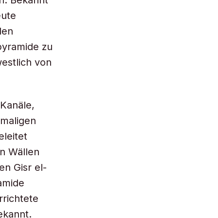
en. Bekannt
eute
den
pyramide zu
estlich von
Kanäle,
amaligen
leitet
on Wällen
n Gisr el-
ramide
rrichtete
ekannt.