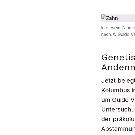
In diesem Zahn 
nach. © Guido V
Genetis
Anden
Jetzt beleg
Kolumbus in
um Guido Va
Untersuchu
der präkolu
Abstammung,