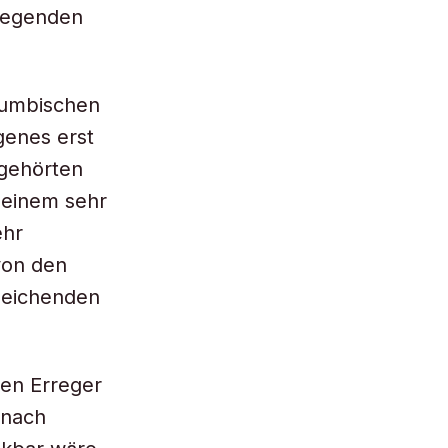
rregenden
lumbischen
genes erst
 gehörten
u einem sehr
ehr
von den
gleichenden
sen Erreger
 nach