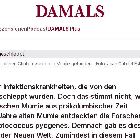
ezensionen
Podcast
DAMALS Plus
r solchen Chullpa wurde die Mumie gefunden.
·
Foto: Juan Gabriel Es
urde nicht von d
r Infektionskrankheiten, die von den
schleppt wurden. Doch das stimmt nicht, w
ingeschleppt
ischen Mumie aus präkolumbischer Zeit
 Jahre alten Mumie entdeckten die Forsch
ptococcus pyogenes. Demnach gab es die
der Neuen Welt. Zumindest in diesem Fall