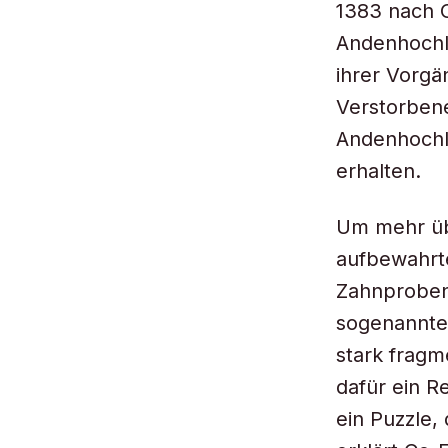
1383 nach C
Andenhochla
ihrer Vorgä
Verstorbene
Andenhochla
erhalten.
Um mehr üb
aufbewahrt
Zahnproben
sogenannte 
stark fragm
dafür ein R
ein Puzzle,