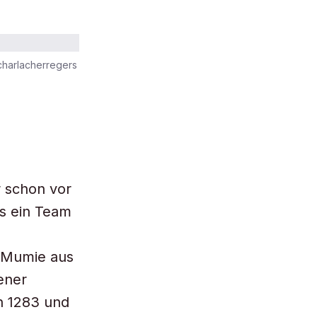
charlacherregers
r schon vor
es ein Team
n Mumie aus
ener
n 1283 und