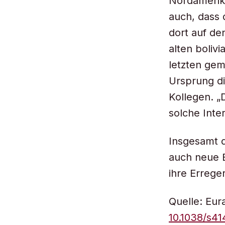
Nordamerika
auch, dass 
dort auf d
alten boliv
letzten ge
Ursprung di
Kollegen. „
solche Inte
Insgesamt d
auch neue E
ihre Errege
Quelle: Eur
10.1038/s4