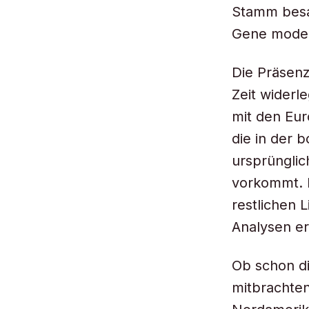
Stamm besaß
Gene moder
Die Präsenz
Zeit widerl
mit den Eur
die in der 
ursprünglic
vorkommt. E
restlichen 
Analysen er
Ob schon di
mitbrachten