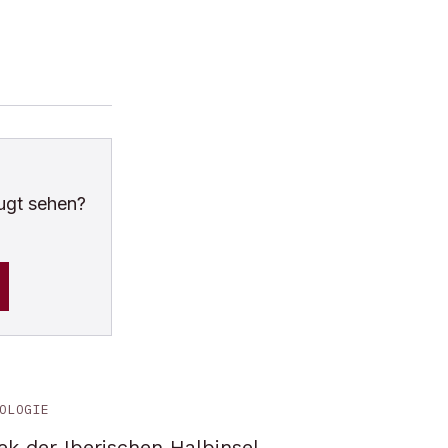
ugt sehen?
OLOGIE
ek der Iberischen Halbinsel