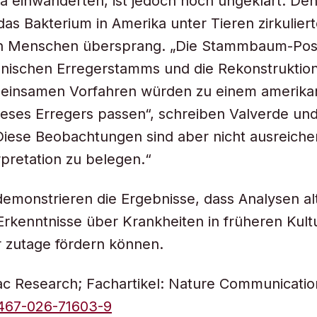
 einwanderten, ist jedoch noch ungeklärt. De
das Bakterium in Amerika unter Tieren zirkulier
en Menschen übersprang. „Die Stammbaum-Posi
ianischen Erregerstamms und die Rekonstruktio
meinsamen Vorfahren würden zu einem amerika
eses Erregers passen“, schreiben Valverde und
Diese Beobachtungen sind aber nicht ausreiche
rpretation zu belegen.“
emonstrieren die Ergebnisse, dass Analysen a
rkenntnisse über Krankheiten in früheren Kult
r zutage fördern können.
ac Research; Fachartikel: Nature Communicati
1467-026-71603-9