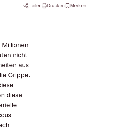
Teilen
Drucken
Merken
 Millionen
ten nicht
heiten aus
ie Grippe.
diese
en diese
rielle
ccus
ach