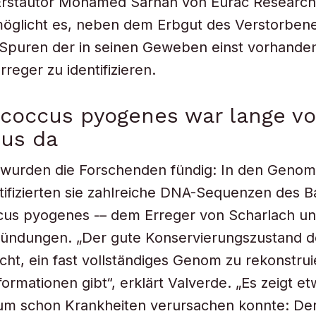
-Erstautor Mohamed Sarhan von Eurac Research
möglicht es, neben dem Erbgut des Verstorben
 Spuren der in seinen Geweben einst vorhande
reger zu identifizieren.
coccus pyogenes war lange vo
us da
h wurden die Forschenden fündig: In den Geno
ifizierten sie zahlreiche DNA-Sequenzen des B
cus pyogenes -– dem Erreger von Scharlach u
ündungen. „Der gute Konservierungszustand d
cht, ein fast vollständiges Genom zu rekonstrui
formationen gibt“, erklärt Valverde. „Es zeigt e
um schon Krankheiten verursachen konnte: Der