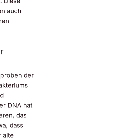
. Diese
en auch
nen
r
mproben der
akteriums
nd
er DNA hat
eren, das
twa, dass
 alte