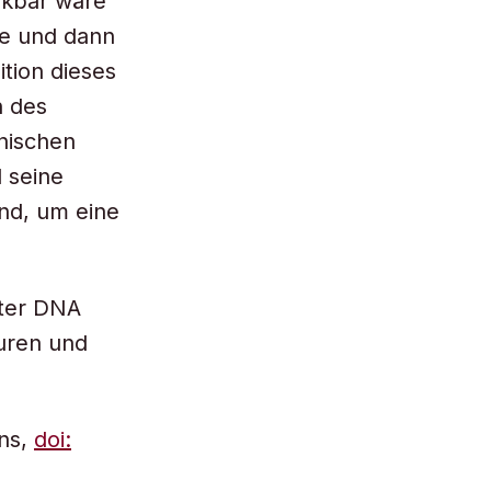
nkbar wäre
te und dann
tion dieses
n des
nischen
 seine
nd, um eine
lter DNA
uren und
ons,
doi: