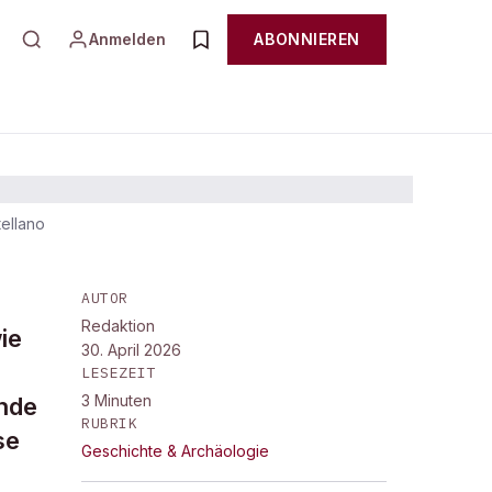
Anmelden
ABONNIEREN
tellano
en
AUTOR
Redaktion
ie
30. April 2026
LESEZEIT
3
Minuten
ende
RUBRIK
se
Geschichte & Archäologie