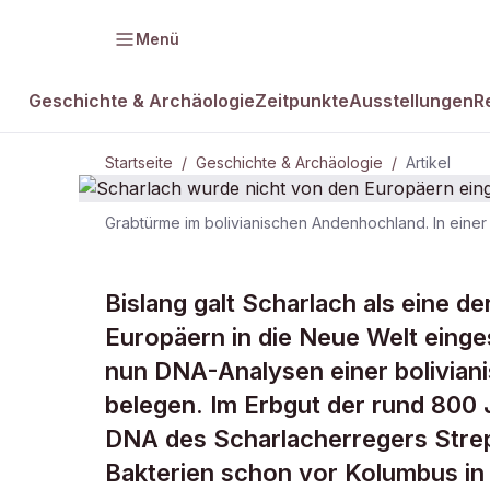
Menü
Geschichte & Archäologie
Zeitpunkte
Ausstellungen
R
Startseite
/
Geschichte & Archäologie
/
Artikel
Grabtürme im bolivianischen Andenhochland. In eine
GESCHICHTE & ARCHÄOLOGIE
Scharlach w
Bislang galt Scharlach als eine de
Europäern in die Neue Welt einge
Europäern e
nun DNA-Analysen einer bolivian
belegen. Im Erbgut der rund 800
DNA des Scharlacherregers Stre
Bakterien schon vor Kolumbus in 