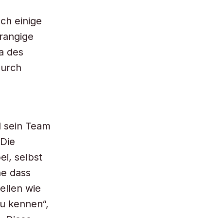
ch einige
hrangige
a des
durch
d sein Team
 Die
i, selbst
ne dass
ellen wie
zu kennen“,