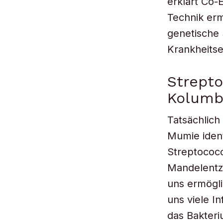
erklärt Co
Technik er
genetische
Krankheitser
Strepto
Kolumb
Tatsächlic
Mumie ident
Streptococ
Mandelentz
uns ermögli
uns viele In
das Bakteri