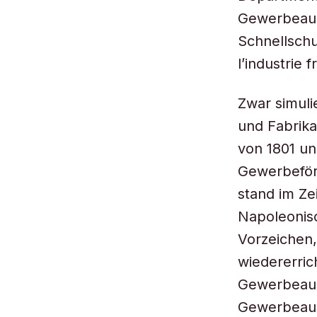
Gewerbeaus
Schnellschu
l’industrie
Zwar simuli
und Fabrik
von 1801 un
Gewerbeför
stand im Z
Napoleonisc
Vorzeichen,
wiedererric
Gewerbeauss
Gewerbeauss