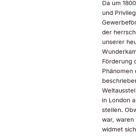
Da um 1800
und Privile
Gewerbeförd
der herrsch
unserer heu
Wunderkamm
Förderung d
Phänomen d
beschrieben
Weltausstel
in London a
stellen. Ob
war, waren 
widmet sich 