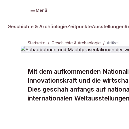
Menü
Geschichte & Archäologie
Zeitpunkte
Ausstellungen
R
Startseite
/
Geschichte & Archäologie
/
Artikel
Mit dem aufkommenden Nationalis
DAMALS Plus
GESCHICHTE & ARCHÄOLOGIE
Innovationskraft und die wirtsch
Schaubühne
Dies geschah anfangs auf nation
internationalen Weltausstellungen
Machtpräsen
westlichen 