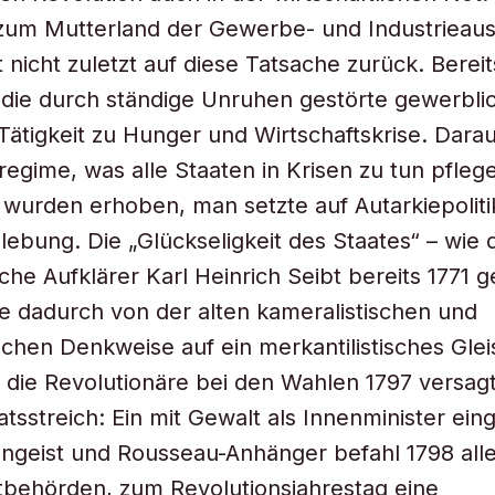
zum Mutterland der Gewerbe- und Industrieaus
 nicht zuletzt auf diese Tatsache zurück. Berei
 die durch ständige Unruhen gestörte gewerbli
 Tätigkeit zu Hunger und Wirtschaftskrise. Darau
regime, was alle Staaten in Krisen zu tun pfleg
 wurden erhoben, man setzte auf Autarkiepoliti
bung. Die „Glückseligkeit des Staates“ – wie 
sche Aufklärer Karl Heinrich Seibt bereits 1771 
lte dadurch von der alten kameralistischen und
schen Denkweise auf ein merkantilistisches Glei
 die Revolutionäre bei den Wahlen 1797 versagt
atsstreich: Ein mit Gewalt als Innenminister ein
öngeist und Rousseau-Anhänger befahl 1798 all
behörden, zum Revolutionsjahrestag eine