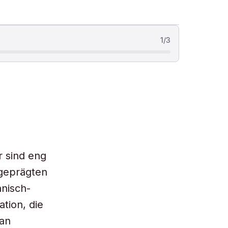
1
/
3
r sind eng
geprägten
nisch-
ation, die
 an