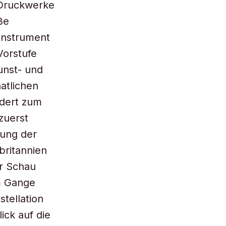
 Druckwerke
ße
Instrument
Vorstufe
unst- und
atlichen
ndert zum
zuerst
tung der
britannien
ur Schau
im Gange
tellation
ick auf die