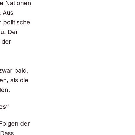
he Nationen
. Aus
politische
zu. Der
 der
zwar bald,
n, als die
den.
es“
 Folgen der
 Dass