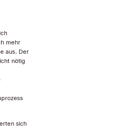
ich
ch mehr
ne aus. Der
icht nötig
e
nprozess
erten sich