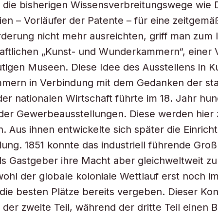
 die bisherigen Wissensverbreitungswege wie
gien – Vorläufer der Patente – für eine zeitgemä
erung nicht mehr ausreichten, griff man zum 
aftlichen „Kunst- und Wunderkammern“, einer 
tigen Museen. Diese Idee des Ausstellens in K
ern in Verbindung mit dem Gedanken der sta
er nationalen Wirtschaft führte im 18. Jahr hu
er Gewerbeausstellungen. Diese werden hier 
. Aus ihnen entwickelte sich später die Einrich
lung. 1851 konnte das industriell führende Groß
ls Gastgeber ihre Macht aber gleichweltweit z
wohl der globale koloniale Wettlauf erst noch 
die besten Plätze bereits vergeben. Dieser Kons
der zweite Teil, während der dritte Teil einen Bl