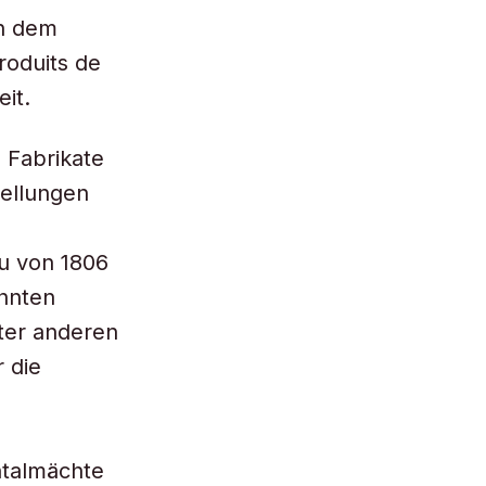
in dem
roduits de
it.
 Fabrikate
ellungen
u von 1806
ehnten
ter anderen
 die
ntalmächte