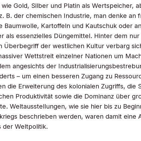
 wie Gold, Silber und Platin als Wertspeicher, a
z. B. der chemischen Industrie, man denke an 
e Baumwolle, Kartoffeln und Kautschuk oder a
er als essenzielles Düngemittel. Hinter dem nur 
en Überbegriff der westlichen Kultur verbarg si
assiver Wettstreit einzelner Nationen um Macht
llem angesichts der Industrialisierungsbestreb
derts – um einen besseren Zugang zu Ressourc
ten die Erweiterung des kolonialen Zugriffs, die
schen Produktivität sowie die Dominanz über gr
e. Weltausstellungen, wie sie hier bis zu Begin
kriegs beschrieben werden, waren damit eine A
der Weltpolitik.