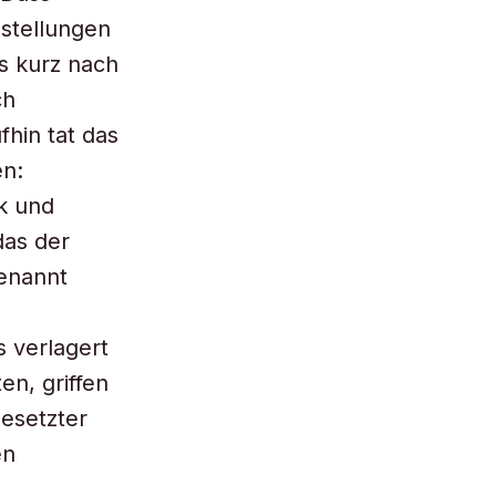
stellungen
ts kurz nach
ch
fhin tat das
en:
k und
das der
genannt
s verlagert
en, griffen
gesetzter
en