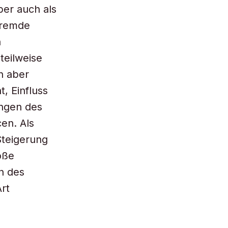
ber auch als
fremde
n
teilweise
ch aber
, Einfluss
ungen des
en. Als
 Steigerung
oße
n des
rt