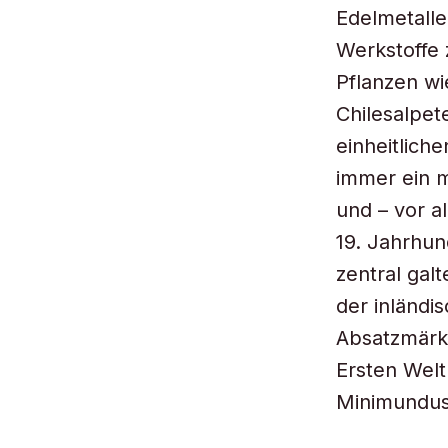
Edelmetalle
Werkstoffe 
Pflanzen wi
Chilesalpet
einheitlich
immer ein m
und – vor a
19. Jahrhun
zentral gal
der inländi
Absatzmärkt
Ersten Welt
Minimundus 