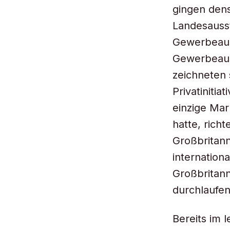
gingen dens
Landesausst
Gewerbeaus
Gewerbeauss
zeichneten
Privatiniti
einzige Mar
hatte, rich
Großbritann
internation
Großbritann
durchlaufe
Bereits im 