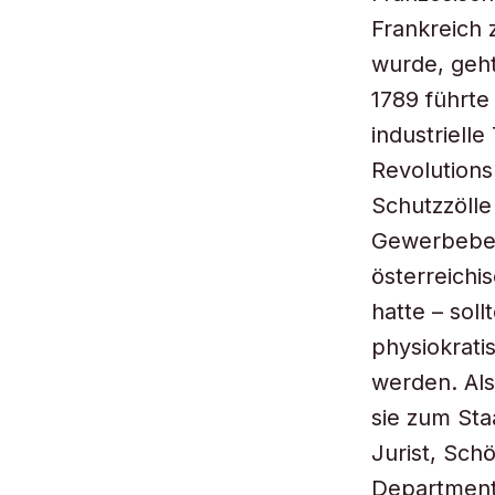
Frankreich 
wurde, geht
1789 führte
industrielle
Revolutions
Schutzzölle
Gewerbebele
österreichi
hatte – sol
physiokrati
werden. Als
sie zum Sta
Jurist, Sch
Department