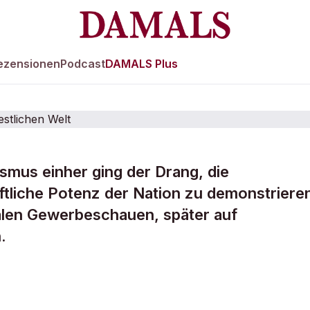
ezensionen
Podcast
DAMALS Plus
mus einher ging der Drang, die
aftliche Potenz der Nation zu demonstriere
n und
alen Gewerbeschauen, später auf
.
tationen der
Welt