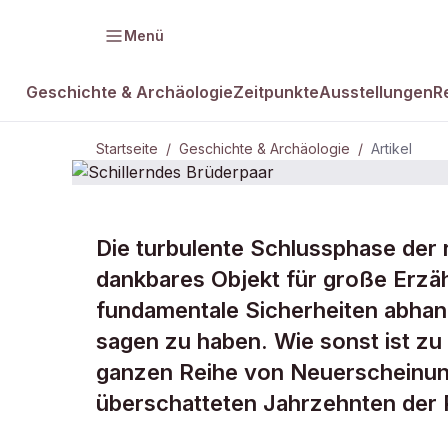
Menü
Geschichte & Archäologie
Zeitpunkte
Ausstellungen
R
Startseite
/
Geschichte & Archäologie
/
Artikel
GESCHICHTE & ARCHÄOLOGIE
Die turbulente Schlussphase der
Schillerndes
dankbares Objekt für große Erzäh
fundamentale Sicherheiten abhan
Brüderpaar
sagen zu haben. Wie sonst ist zu 
ganzen Reihe von Neuerscheinung
überschatteten Jahrzehnten der 