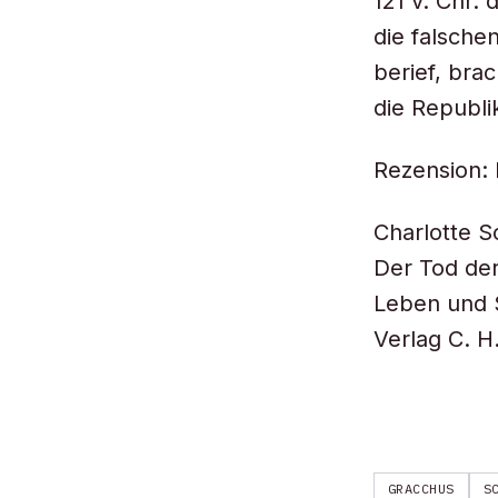
121 v. Chr.
die falsche
berief, bra
die Republi
Rezension: 
Charlotte S
Der Tod der
Leben und 
Verlag C. H
GRACCHUS
S