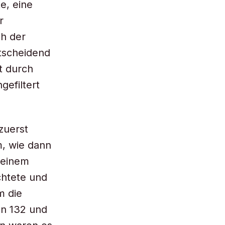
e, eine
r
ch der
ntscheidend
rt durch
gefiltert
zuerst
m, wie dann
 einem
chtete und
m die
on 132 und