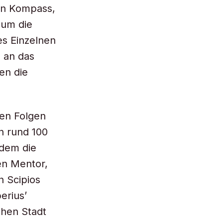
en Kompass,
 um die
es Einzelnen
 an das
en die
nen Folgen
n rund 100
 dem die
en Mentor,
h Scipios
erius’
chen Stadt