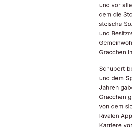
und vor all
dem die Sto
stoische So
und Besitzr
Gemeinwohl
Gracchen im
Schubert be
und dem Spi
Jahren gabe
Gracchen gr
von dem sic
Rivalen App
Karriere vo