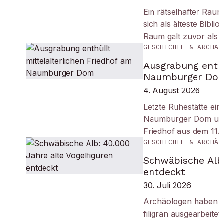
Ein rätselhafter Ra
sich als älteste Bib
Raum galt zuvor als
GESCHICHTE & ARCHÄ
Ausgrabung enth
Naumburger D
4. August 2026
Letzte Ruhestätte e
Naumburger Dom und 
Friedhof aus dem 11
GESCHICHTE & ARCHÄ
Schwäbische Alb
entdeckt
30. Juli 2026
Archäologen haben i
filigran ausgearbei