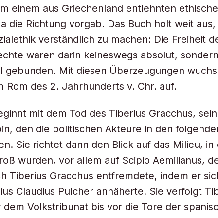
em einem aus Griechenland entlehnten ethisch
a die Richtung vorgab. Das Buch holt weit aus,
zialethik verständlich zu machen: Die Freiheit d
echte waren darin keineswegs absolut, sondern
 gebunden. Mit diesen Überzeugungen wuchs
 Rom des 2. Jahrhunderts v. Chr. auf.
ginnt mit dem Tod des Tiberius Gracchus, sei
n, den die politischen Akteure in den folgende
n. Sie richtet dann den Blick auf das Milieu, in
oß wurden, vor allem auf Scipio Aemilianus, d
h Tiberius Gracchus entfremdete, indem er sic
ius Claudius Pulcher annäherte. Sie verfolgt Tib
r dem Volkstribunat bis vor die Tore der spanis