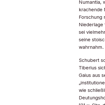
Numantia, w
krachende N
Forschung 
Niederlage 
sei vielmehr
seine stois
wahrnahm.
Schubert sc
Tiberius si
Gaius aus 
„institutio
wie schließ
Deutungsho