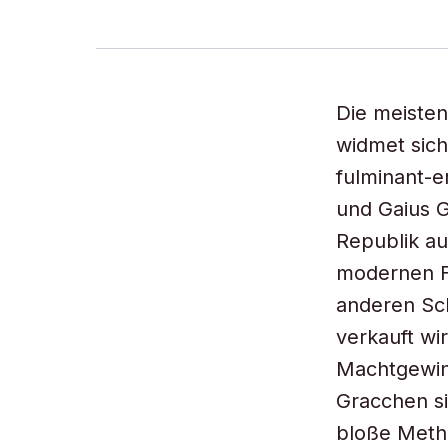
Die meiste
widmet sich
fulminant-e
und Gaius 
Republik au
modernen Fo
anderen Sch
verkauft wir
Machtgewinn
Gracchen si
bloße Metho