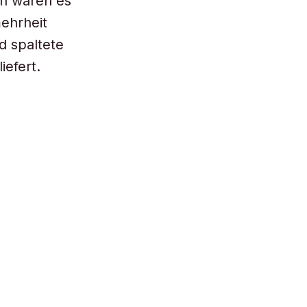
nn waren es
mehrheit
d spaltete
iefert.