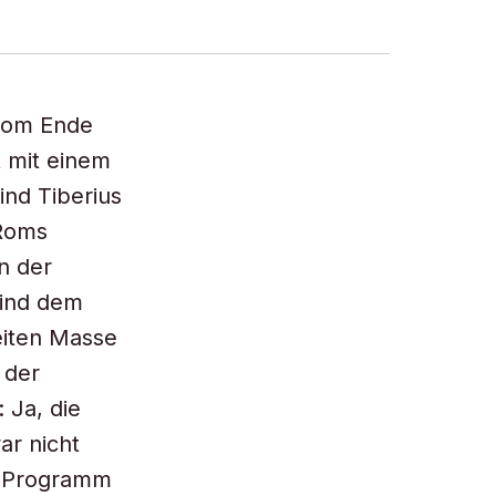
 vom Ende
t mit einem
ind Tiberius
 Roms
n der
sind dem
eiten Masse
 der
 Ja, die
ar nicht
n Programm