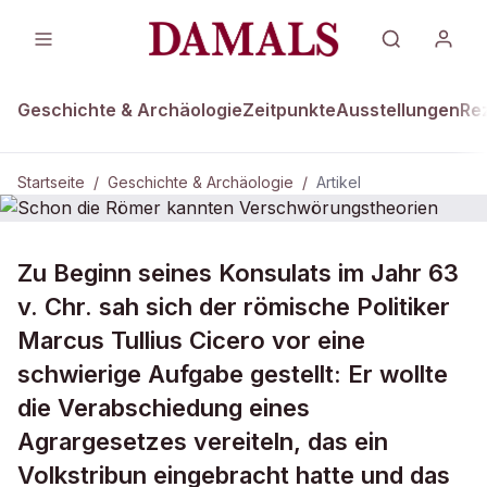
Geschichte & Archäologie
Zeitpunkte
Ausstellungen
Re
Startseite
/
Geschichte & Archäologie
/
Artikel
DAMALS Plus
GESCHICHTE & ARCHÄOLOGIE
Zu Beginn seines Konsulats im Jahr 63
Schon die Römer kannten
v. Chr. sah sich der römische Politiker
Verschwörungstheorien
Marcus Tullius Cicero vor eine
schwierige Aufgabe gestellt: Er wollte
die Verabschiedung eines
Agrargesetzes vereiteln, das ein
Volkstribun eingebracht hatte und das