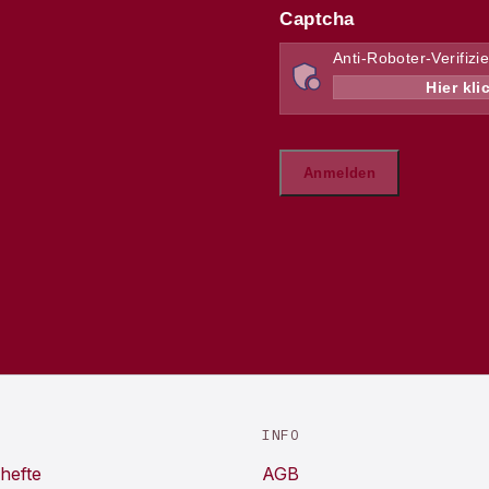
INFO
hefte
AGB