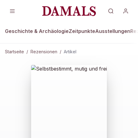
Geschichte & Archäologie
Zeitpunkte
Ausstellungen
Re
Startseite
/
Rezensionen
/
Artikel