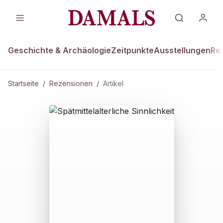
Geschichte & Archäologie
Zeitpunkte
Ausstellungen
Re
Startseite
/
Rezensionen
/
Artikel