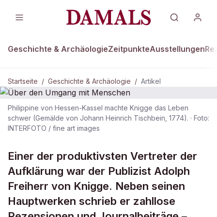
Geschichte & Archäologie
Zeitpunkte
Ausstellungen
Re
Startseite
/
Geschichte & Archäologie
/
Artikel
Philippine von Hessen-Kassel machte Knigge das Leben
DAMALS Plus
schwer (Gemälde von Johann Heinrich Tischbein, 1774).
·
Foto:
GESCHICHTE & ARCHÄOLOGIE
INTERFOTO / fine art images
Über den Umgang mit Menschen
Einer der produktivsten Vertreter der
Aufklärung war der Publizist Adolph
Freiherr von Knigge. Neben seinen
Hauptwerken schrieb er zahllose
Rezensionen und Journalbeiträge –