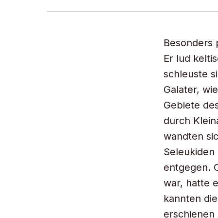
Besonders p
Er lud kelt
schleuste s
Galater, wi
Gebiete des
durch Klein
wandten sic
Seleukiden 
entgegen. O
war, hatte 
kannten die
erschienen 