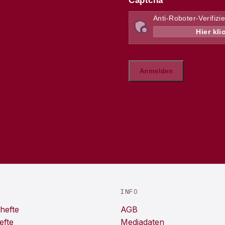
INFO
hefte
AGB
efte
Mediadaten