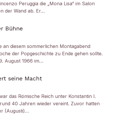
ncenzo Peruggia die „Mona Lisa“ im Salon
on der Wand ab. Er…
er Bühne
e an diesem sommerlichen Montagabend
oche der Popgeschichte zu Ende gehen sollte.
29. August 1966 im…
ert seine Macht
 war das Römische Reich unter Konstantin I.
 rund 40 Jahren wieder vereint. Zuvor hatten
er (Augusti)…