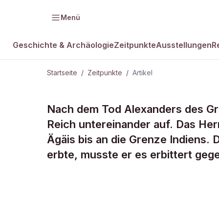
Menü
Geschichte & Archäologie
Zeitpunkte
Ausstellungen
R
Startseite
/
Zeitpunkte
/
Artikel
ZEITPUNKTE
Nach dem Tod Alexanders des Groß
Antiochos I.
Reich untereinander auf. Das Her
Ägäis bis an die Grenze Indiens. 
Kelten
erbte, musste er es erbittert geg