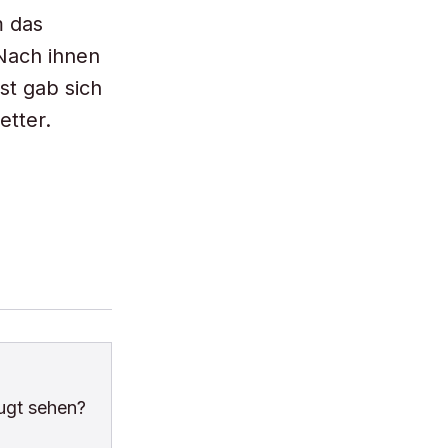
m das
 Nach ihnen
st gab sich
etter.
ugt sehen?