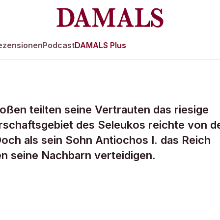
ezensionen
Podcast
DAMALS Plus
en teilten seine Vertrauten das riesige
 besiegt die
rschaftsgebiet des Seleukos reichte von d
Doch als sein Sohn Antiochos I. das Reich
en seine Nachbarn verteidigen.