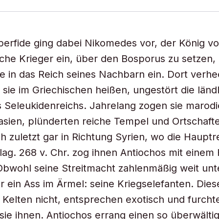
erfide ging dabei Nikomedes vor, der König vo
ische Krieger ein, über den Bosporus zu setzen,
ie in das Reich seines Nachbarn ein. Dort verhe
e sie im Griechischen heißen, ungestört die länd
 Seleukidenreichs. Jahrelang zogen sie marod
asien, plünderten reiche Tempel und Ortschaft
h zuletzt gar in Richtung Syrien, wo die Hauptr
lag. 268 v. Chr. zog ihnen Antiochos mit einem
bwohl seine Streitmacht zahlenmäßig weit unt
er ein Ass im Ärmel: seine Kriegselefanten. Die
 Kelten nicht, entsprechen exotisch und furch
sie ihnen. Antiochos errang einen so überwält