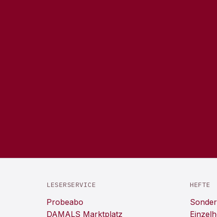
LESERSERVICE
HEFTE
Probeabo
Sonder
DAMALS Marktplatz
Einzelh