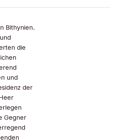
n Bithynien.
 und
erten die
lichen
ierend
en und
esidenz der
 Heer
erlegen
se Gegner
terregend
igenden