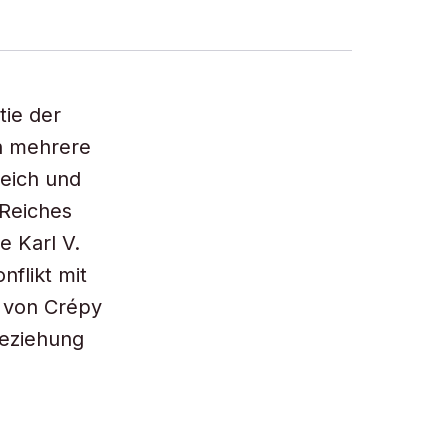
tie der
h mehrere
reich und
 Reiches
e Karl V.
flikt mit
g von Crépy
Beziehung