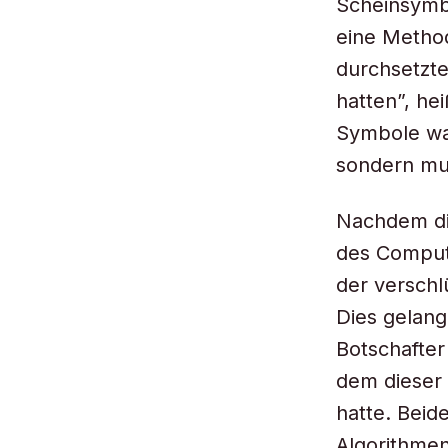
Scheinsymbo
eine Method
durchsetzte
hatten”, hei
Symbole war
sondern mu
Nachdem die
des Compute
der verschl
Dies gelang
Botschafter
dem dieser 
hatte. Beid
Algorithmen