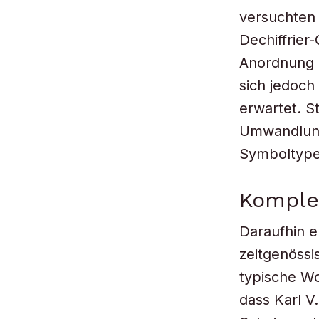
versuchten 
Dechiffrier
Anordnung 
sich jedoch
erwartet. S
Umwandlung 
Symboltypen
Komple
Daraufhin e
zeitgenössi
typische Wo
dass Karl V