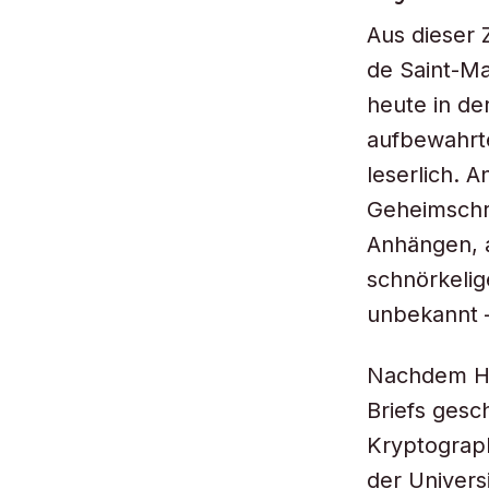
Aus dieser 
de Saint-Mau
heute in de
aufbewahrte
leserlich. A
Geheimschri
Anhängen, 
schnörkeli
unbekannt –
Nachdem His
Briefs gesc
Kryptograph
der Univers