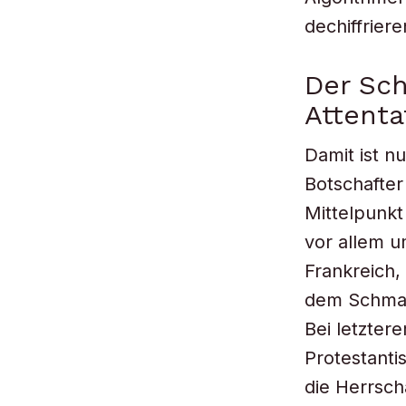
dechiffriere
Der Sc
Attenta
Damit ist n
Botschafter
Mittelpunkt
vor allem u
Frankreich,
dem Schmal
Bei letzter
Protestanti
die Herrsch