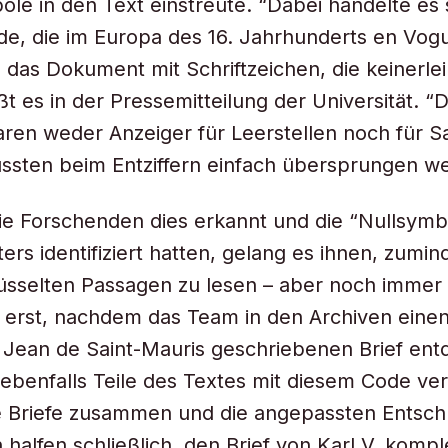
le in den Text einstreute. “Dabei handelte es
e, die im Europa des 16. Jahrhunderts en Vog
 das Dokument mit Schriftzeichen, die keinerlei
ßt es in der Pressemitteilung der Universität. “
en weder Anzeiger für Leerstellen noch für S
ssten beim Entziffern einfach übersprungen w
 Forschenden dies erkannt und die “Nullsymbo
rs identifiziert hatten, gelang es ihnen, zumind
üsselten Passagen zu lesen – aber noch immer n
 erst, nachdem das Team in den Archiven eine
 Jean de Saint-Mauris geschriebenen Brief entd
ebenfalls Teile des Textes mit diesem Code ver
e Briefe zusammen und die angepassten Entsch
 halfen schließlich, den Brief von Karl V. kompl