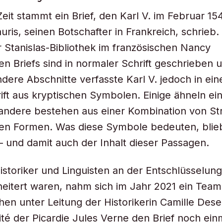
Zeit stammt ein Brief, den Karl V. im Februar 1
ris, seinen Botschafter in Frankreich, schrieb. 
r Stanislas-Bibliothek im französischen Nancy
n Briefs sind in normaler Schrift geschrieben 
ndere Abschnitte verfasste Karl V. jedoch in ein
ft aus kryptischen Symbolen. Einige ähneln ein
andere bestehen aus einer Kombination von St
gen Formen. Was diese Symbole bedeuten, blie
 und damit auch der Inhalt dieser Passagen.
toriker und Linguisten an der Entschlüsselung
heitert waren, nahm sich im Jahr 2021 ein Tea
en unter Leitung der Historikerin Camille Des
ité der Picardie Jules Verne den Brief noch einm