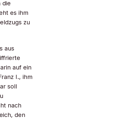
 die
eht es ihm
Feldzugs zu
s aus
ffrierte
arin auf ein
ranz I., ihm
r soll
zu
cht nach
reich, den