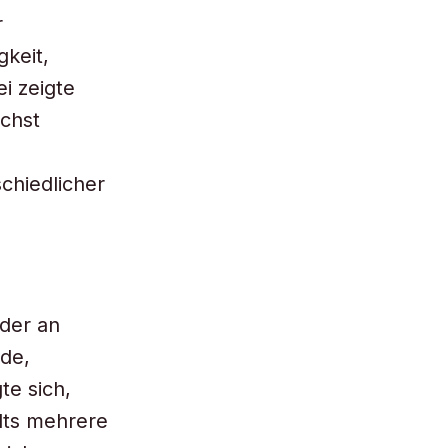
r
keit,
i zeigte
ächst
chiedlicher
der an
rde,
te sich,
alts mehrere