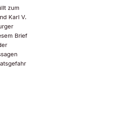
llt zum
nd Karl V.
urger
esem Brief
der
assagen
tatsgefahr