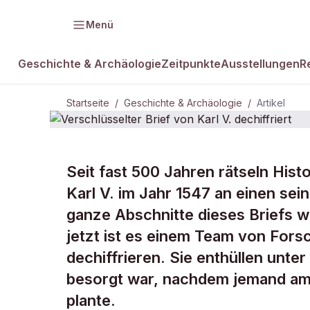
Menü
Geschichte & Archäologie
Zeitpunkte
Ausstellungen
R
Startseite
/
Geschichte & Archäologie
/
Artikel
GESCHICHTE & ARCHÄOLOGIE
Seit fast 500 Jahren rätseln Histo
Verschlüsselt
Karl V. im Jahr 1547 an einen sei
ganze Abschnitte dieses Briefs w
dechiffriert
jetzt ist es einem Team von Fors
dechiffrieren. Sie enthüllen unt
besorgt war, nachdem jemand am 
plante.