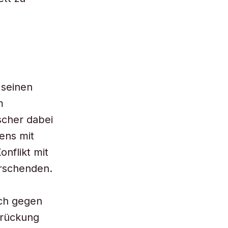
 seinen
m
scher dabei
ens mit
onflikt mit
orschenden.
ich gegen
drückung