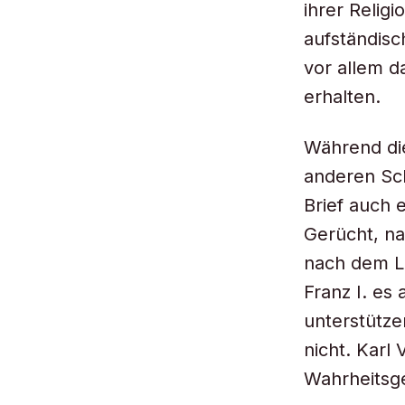
ihrer Religi
aufständisc
vor allem d
erhalten.
Während die
anderen Sch
Brief auch 
Gerücht, na
nach dem Le
Franz I. es
unterstütze
nicht. Karl
Wahrheitsge