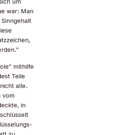
 sich um
ue war: Man
 Sinngehalt
Diese
atzzeichen,
erden.”
le” mithilfe
est Teile
icht alle.
n vom
eckte, in
schlüsselt
lüsselungs-
ett zu