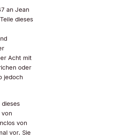
547 an Jean
Teile dieses
und
er
er Acht mit
richen oder
b jedoch
 dieses
m von
enclos von
al vor. Sie