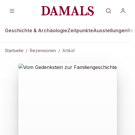
Geschichte & Archäologie
Zeitpunkte
Ausstellungen
Re
Startseite
/
Rezensionen
/
Artikel