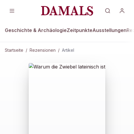
Geschichte & Archäologie
Zeitpunkte
Ausstellungen
Re
Startseite
/
Rezensionen
/
Artikel