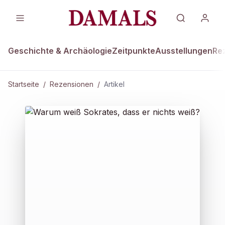
Geschichte & Archäologie
Zeitpunkte
Ausstellungen
Re
Startseite
/
Rezensionen
/
Artikel