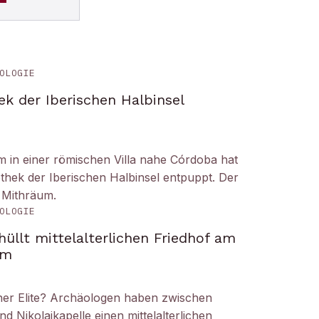
OLOGIE
ek der Iberischen Halbinsel
um in einer römischen Villa nahe Córdoba hat
liothek der Iberischen Halbinsel entpuppt. Der
 Mithräum.
OLOGIE
üllt mittelalterlichen Friedhof am
om
iner Elite? Archäologen haben zwischen
Nikolaikapelle einen mittelalterlichen