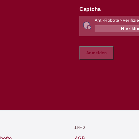
INFO
hefte
AGB