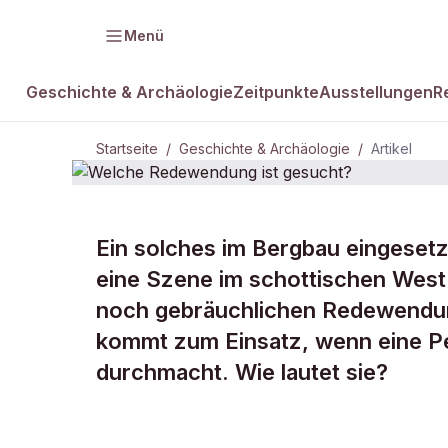
Menü
Geschichte & Archäologie
Zeitpunkte
Ausstellungen
R
Startseite
/
Geschichte & Archäologie
/
Artikel
GESCHICHTE & ARCHÄOLOGIE
Ein solches im Bergbau eingesetz
Welche Red
eine Szene im schottischen West 
noch gebräuchlichen Redewendung 
gesucht?
kommt zum Einsatz, wenn eine Pe
durchmacht. Wie lautet sie?