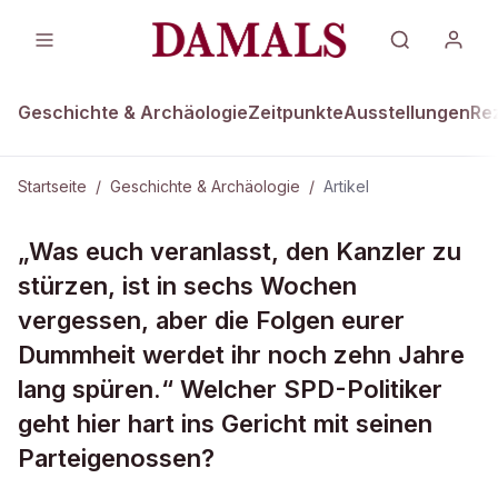
Geschichte & Archäologie
Zeitpunkte
Ausstellungen
Re
Startseite
/
Geschichte & Archäologie
/
Artikel
GESCHICHTE & ARCHÄOLOGIE
„Was euch veranlasst, den Kanzler zu
Welcher SPD-Politiker geht hier hart
stürzen, ist in sechs Wochen
ins Gericht...
vergessen, aber die Folgen eurer
Dummheit werdet ihr noch zehn Jahre
lang spüren.“ Welcher SPD-Politiker
geht hier hart ins Gericht mit seinen
Parteigenossen?