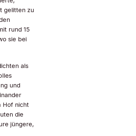
erte,
t gelitten zu
nden
it rund 15
o sie bei
dichten als
olles
ung und
inander
m Hof nicht
uten die
re jüngere,