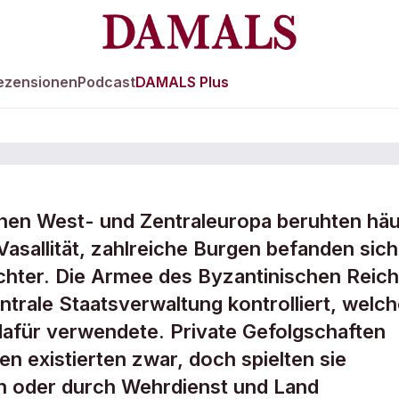
ezensionen
Podcast
DAMALS Plus
chen West- und Zentraleuropa beruhten häu
asallität, zahlreiche Burgen befanden sich
seine Heerführer
chter. Die Armee des Byzantinischen Reic
ntrale Staatsverwaltung kontrolliert, welc
dafür verwendete. Private Gefolgschaften
en existierten zwar, doch spielten sie
n oder durch Wehrdienst und Land