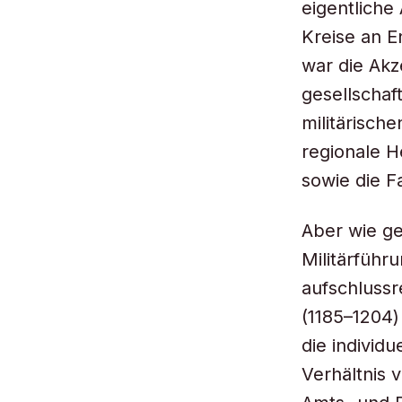
eigentliche
Kreise an E
war die Akze
gesellschaf
militärisch
regionale H
sowie die F
Aber wie g
Militärführ
aufschlussr
(1185–1204)
die individ
Verhältnis 