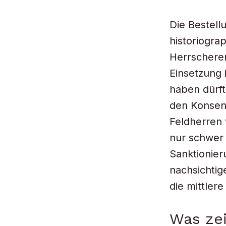
Die Bestel
historiograp
Herrscheren
Einsetzung
haben dürft
den Konsens
Feldherren 
nur schwer 
Sanktionie
nachsichtig
die mittler
Was ze