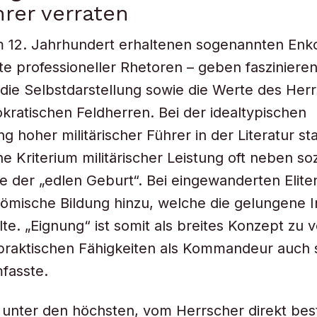
rer verraten
m 12. Jahrhundert erhaltenen sogenannten Enk
te professioneller Rhetoren – geben fasziniere
n die Selbstdarstellung sowie die Werte des Her
tokratischen Feldherren. Bei der idealtypischen
g hoher militärischer Führer in der Literatur st
e Kriterium militärischer Leistung oft neben so
e der „edlen Geburt“. Bei eingewanderten Elite
römische Bildung hinzu, welche die gelungene I
lte. „Eignung“ ist somit als breites Konzept zu 
raktischen Fähigkeiten als Kommandeur auch s
mfasste.
 unter den höchsten, vom Herrscher direkt best