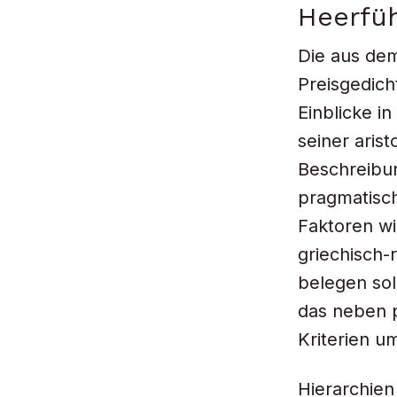
Heerfüh
Die aus de
Preisgedich
Einblicke i
seiner aris
Beschreibun
pragmatisch
Faktoren wi
griechisch-
belegen sol
das neben p
Kriterien u
Hierarchien