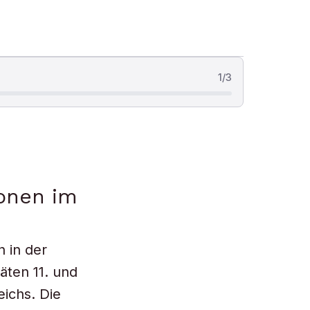
1
/
3
onen im
 in der
äten 11. und
eichs. Die