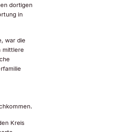
den dortigen
rtung in
, war die
 mittlere
sche
familie
achkommen.
den Kreis