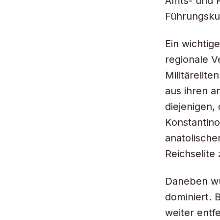
Amts- und R
Führungskult
Ein wichtig
regionale V
Militärelit
aus ihren a
diejenigen,
Konstantino
anatolischen
Reichselite 
Daneben wu
dominiert. 
weiter entf