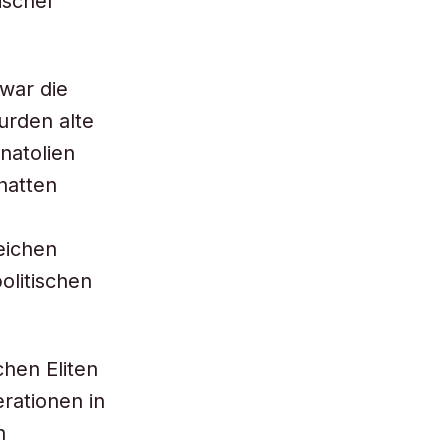
ischer
 war die
urden alte
natolien
hatten
reichen
politischen
hen Eliten
rationen in
n