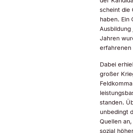
der Kandida
scheint die 
haben. Ein 
Ausbildung 
Jahren wur
erfahrenen
Dabei erhiel
großer Krie
Feldkommand
leistungsba
standen. Üb
unbedingt d
Quellen an,
sozial höher