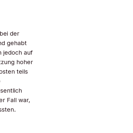
bei der
nd gehabt
n jedoch auf
tzung hoher
sten teils
e
sentlich
r Fall war,
ssten.