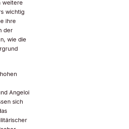
h weitere
s wichtig
e ihre
n der
n, wie die
ergrund
 hohen
und Angeloi
ssen sich
das
litärischer