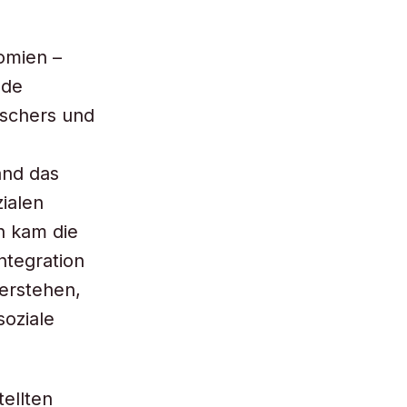
omien –
nde
rschers und
and das
zialen
n kam die
ntegration
verstehen,
oziale
ellten