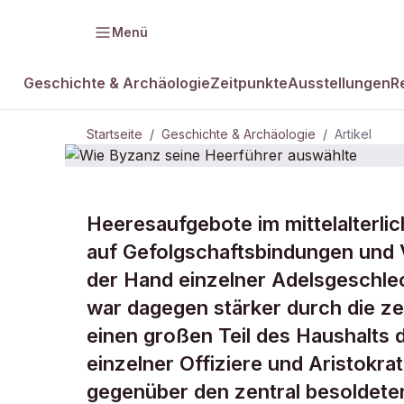
Menü
Geschichte & Archäologie
Zeitpunkte
Ausstellungen
R
Startseite
/
Geschichte & Archäologie
/
Artikel
Heeresaufgebote im mittelalterli
DAMALS Plus
GESCHICHTE & ARCHÄOLOGIE
auf Gefolgschaftsbindungen und V
Wie Byzanz 
der Hand einzelner Adelsgeschle
war dagegen stärker durch die ze
auswählte
einen großen Teil des Haushalts 
einzelner Offiziere und Aristokrat
gegenüber den zentral besoldete