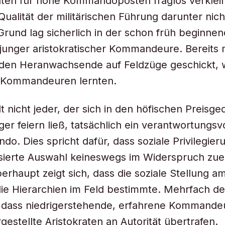
ten für hohe Kommandoposten fraglos verklein
Qualität der militärischen Führung darunter nich
Grund lag sicherlich in der schon früh beginne
junger aristokratischer Kommandeure. Bereits m
den Heranwachsende auf Feldzüge geschickt, w
 Kommandeuren lernten.
t nicht jeder, der sich in den höfischen Preisge
ger feiern ließ, tatsächlich ein verantwortungsv
o. Dies spricht dafür, dass soziale Privilegier
sierte Auswahl keineswegs im Widerspruch zue
erhaupt zeigt sich, dass die soziale Stellung a
ie Hierarchien im Feld bestimmte. Mehrfach de
 dass niedrigerstehende, erfahrene Kommandeu
gestellte Aristokraten an Autorität übertrafen.