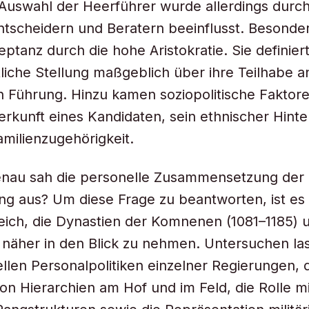
 Auswahl der Heerführer wurde allerdings durc
ntscheidern und Beratern beeinflusst. Besonder
ptanz durch die hohe Aristokratie. Sie definiert
tliche Stellung maßgeblich über ihre Teilhabe a
en Führung. Hinzu kamen soziopolitische Faktore
erkunft eines Kandidaten, sein ethnischer Hint
amilienzugehörigkeit.
enau sah die personelle Zusammensetzung der
ung aus? Um diese Frage zu beantworten, ist es
eich, die Dynastien der Komnenen (1081–1185) 
 näher in den Blick zu nehmen. Untersuchen la
uellen Personalpolitiken einzelner Regierungen, 
von Hierarchien am Hof und im Feld, die Rolle mi