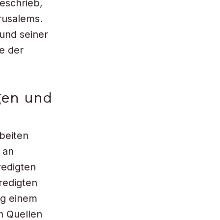
eschrieb,
erusalems.
 und seiner
ie der
gen und
beiten
 an
redigten
redigten
ng einem
n Quellen