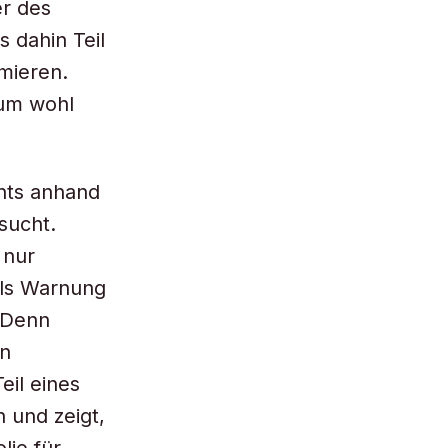
er des
 dahin Teil
mieren.
tum wohl
ents anhand
sucht.
 nur
als Warnung
 Denn
on
eil eines
 und zeigt,