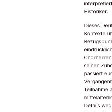
interpretie
Historiker.
Dieses Deut
Kontexte üb
Bezugspunkt
eindrücklich
Chorherren 
seinen Zuhö
passiert eu
Vergangenhe
Teilnahme a
mittelalter
Details weg