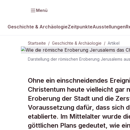
Menü
Geschichte & Archäologie
Zeitpunkte
Ausstellungen
R
Startseite
/
Geschichte & Archäologie
/
Artikel
Darstellung der römischen Eroberung Jerusalems aus 
GESCHICHTE & ARCHÄOLOGIE
Wie die röm
Ohne ein einschneidendes Ereigni
Christentum heute vielleicht gar 
Jerusalems 
Eroberung der Stadt und die Zer
Voraussetzung dafür, dass sich d
prägte
etablierte. Im Mittelalter wurde di
göttlichen Plans gedeutet, wie ein