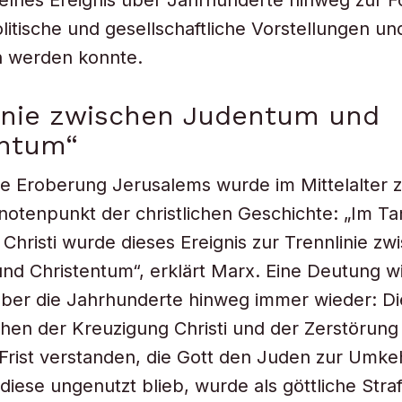
zelnes Ereignis über Jahrhunderte hinweg zur Fo
olitische und gesellschaftliche Vorstellungen un
 werden konnte.
linie zwischen Judentum und
entum“
e Eroberung Jerusalems wurde im Mittelalter 
notenpunkt der christlichen Geschichte: „Im T
 Christi wurde dieses Ereignis zur Trennlinie zw
d Christentum“, erklärt Marx. Eine Deutung w
über die Jahrhunderte hinweg immer wieder: Di
hen der Kreuzigung Christi und der Zerstörun
Frist verstanden, die Gott den Juden zur Umke
diese ungenutzt blieb, wurde als göttliche Stra