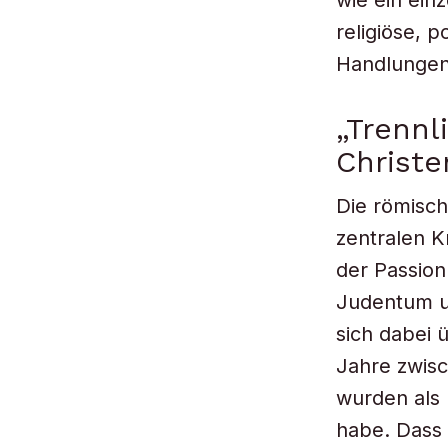
wie ein ein
religiöse, p
Handlungen
„Trenn
Christ
Die römisch
zentralen K
der Passion
Judentum un
sich dabei 
Jahre zwisc
wurden als 
habe. Dass 