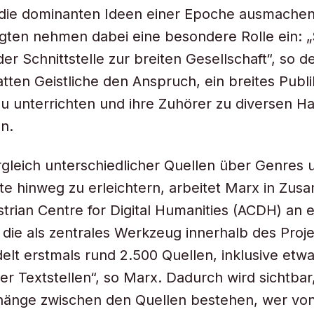
 die dominanten Ideen einer Epoche ausmachen“
gten nehmen dabei eine besondere Rolle ein: „
der Schnittstelle zur breiten Gesellschaft“, so d
atten Geistliche den Anspruch, ein breites Publ
zu unterrichten und ihre Zuhörer zu diversen 
n.
leich unterschiedlicher Quellen über Genres 
e hinweg zu erleichtern, arbeitet Marx in Zus
trian Centre for Digital Humanities (ACDH) an e
die als zentrales Werkzeug innerhalb des Proje
elt erstmals rund 2.500 Quellen, inklusive etw
ter Textstellen“, so Marx. Dadurch wird sichtba
nge zwischen den Quellen bestehen, wer v