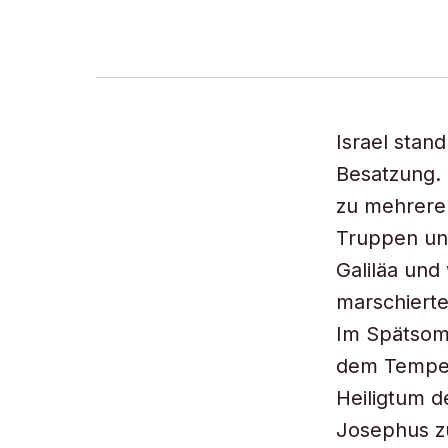
Israel stan
Besatzung. 
zu mehreren
Truppen unt
Galiläa und
marschierte
Im Spätsom
dem Tempel
Heiligtum d
Josephus zu