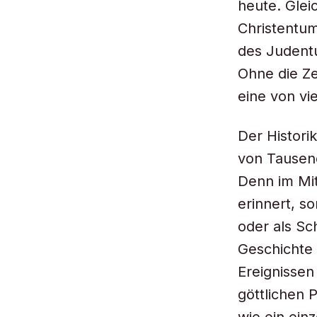
heute. Glei
Christentum
des Judentu
Ohne die Z
eine von vi
Der Histori
von Tausend
Denn im Mit
erinnert, s
oder als Sc
Geschichte 
Ereignissen
göttlichen 