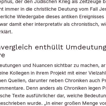
ephus, der den Jüdischen Krieg als Zeitzeuge b
ht immer in die christliche Deutung vom Fall J
lterliche Wiedergabe dieses antiken Ereignisses
ar damit eher interpretativ als chronistisch, w
rklärt.
nvergleich enthüllt Umdeutun
ve
eutungen und Nuancen sichtbar zu machen, ar
ine Kollegen in ihrem Projekt mit einer Vielzahl
nen Quellen, darunter neben Chroniken auch P
ommentare. Denn anders als Chroniken legen P
sche Texte ausführlicher dar, welche Bedeutu
geschrieben wurde. „In einer großen Menge vo