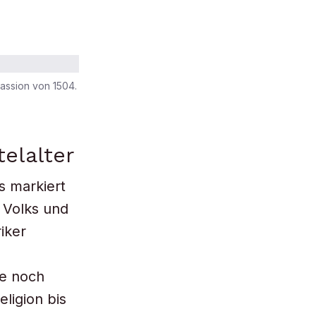
assion von 1504.
telalter
s markiert
n Volks und
iker
te noch
ligion bis