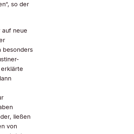
en“, so der
 auf neue
er
in besonders
stiner-
erklärte
dann
ur
gaben
der, ließen
en von