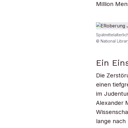
Million Men
Spätmittelalterl
© National Librar
Ein Ein
Die Zerstö
einen tiefg
im Judentum
Alexander 
Wissenscha
lange nach 