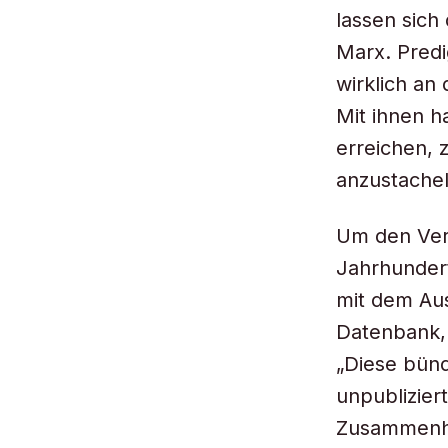
lassen sich
Marx. Predi
wirklich an 
Mit ihnen h
erreichen, 
anzustachel
Um den Verg
Jahrhundert
mit dem Aus
Datenbank, 
„Diese bünd
unpublizier
Zusammenhä