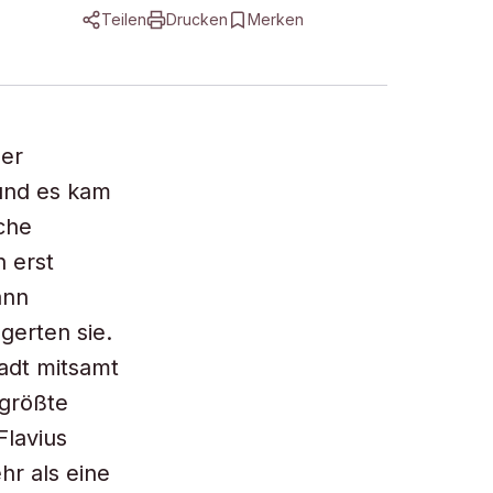
Teilen
Drucken
Merken
her
 und es kam
che
 erst
ann
gerten sie.
adt mitsamt
größte
Flavius
r als eine