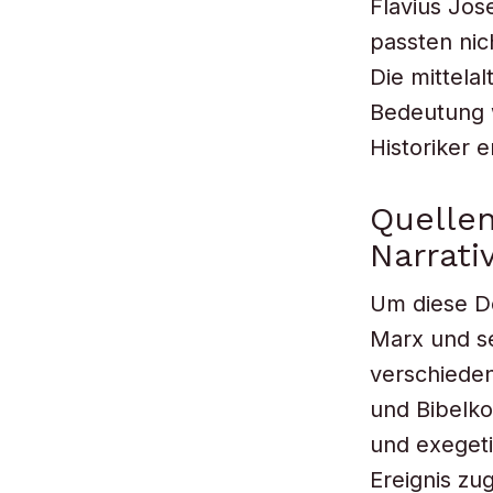
Flavius Jos
passten nic
Die mittela
Bedeutung w
Historiker e
Quelle
Narrati
Um diese D
Marx und se
verschiede
und Bibelk
und exegeti
Ereignis zu