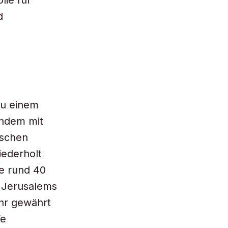
lie für
d
zu einem
andem mit
ischen
iederholt
e rund 40
g Jerusalems
hr gewährt
fe