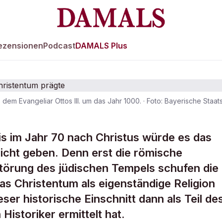
ezensionen
Podcast
DAMALS Plus
dem Evangeliar Ottos III. um das Jahr 1000.
·
Foto: Bayerische Staat
ische Eroberung
s im Jahr 70 nach Christus würde es das
nicht geben. Denn erst die römische
das Christentum
störung des jüdischen Tempels schufen die
as Christentum als eigenständige Religion
eser historische Einschnitt dann als Teil de
 Historiker ermittelt hat.