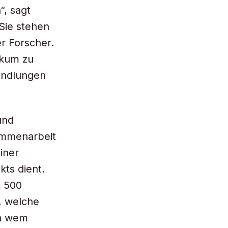
, sagt
Sie stehen
er Forscher.
ikum zu
Handlungen
und
ammenarbeit
iner
kts dient.
a 500
r, welche
on wem