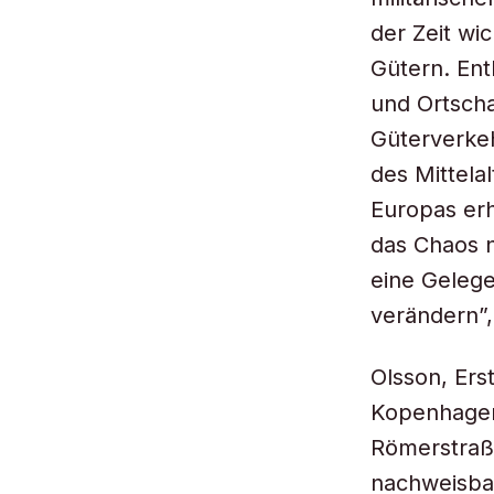
der Zeit wi
Gütern. Ent
und Ortscha
Güterverke
des Mittela
Europas erh
das Chaos 
eine Gelege
verändern”,
Olsson, Ers
Kopenhagen
Römerstraße
nachweisbar