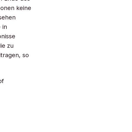
ionen keine
 sehen
 in
bnisse
ie zu
tragen, so
of