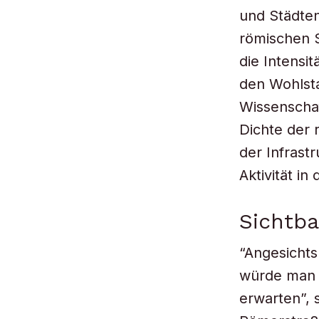
und Städten
römischen S
die Intensi
den Wohlsta
Wissenschaf
Dichte der 
der Infrast
Aktivität in
Sichtba
“Angesichts 
würde man 
erwarten”, 