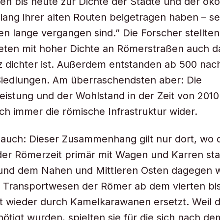
en bis heute zur Dichte der Städte und der ö
ntlang ihrer alten Routen beigetragen haben – s
en lange vergangen sind.” Die Forscher stellten
ieten mit hoher Dichte an Römerstraßen auch 
 dichter ist. Außerdem entstanden ab 500 nach
Siedlungen. Am überraschendsten aber: Die
leistung und der Wohlstand in der Zeit von 2010
ch immer die römische Infrastruktur wider.
 auch: Dieser Zusammenhang gilt nur dort, wo 
er Römerzeit primär mit Wagen und Karren stat
 und dem Nahen und Mittleren Osten dagegen 
e Transportwesen der Römer ab dem vierten bi
 wieder durch Kamelkarawanen ersetzt. Weil d
ötigt wurden, spielten sie für die sich nach d