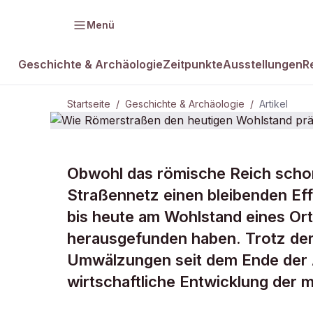
Menü
Geschichte & Archäologie
Zeitpunkte
Ausstellungen
R
Startseite
/
Geschichte & Archäologie
/
Artikel
GESCHICHTE & ARCHÄOLOGIE
Obwohl das römische Reich schon
Wie Römerst
Straßennetz einen bleibenden Eff
bis heute am Wohlstand eines Ort
Wohlstand p
herausgefunden haben. Trotz der 
Umwälzungen seit dem Ende der A
wirtschaftliche Entwicklung der 