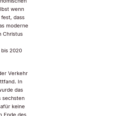
konomischen
elbst wenn
 fest, dass
das moderne
 Christus
 bis 2020
der Verkehr
tfand. In
wurde das
s sechsten
afür keine
em Ende des