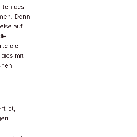
arten des
hmen. Denn
eise auf
die
rte die
dies mit
chen
t ist,
gen
e