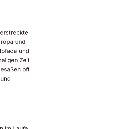
 erstreckte
uropa und
elpfade und
aligen Zeit
besaßen oft
 und
d
n im Laufe