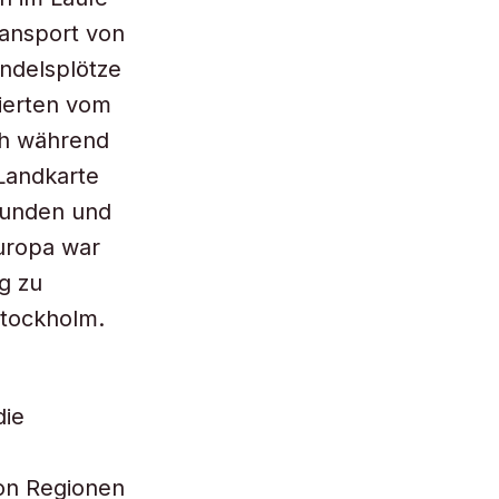
ransport von
ndelsplötze
ierten vom
ch während
 Landkarte
wunden und
uropa war
ig zu
Stockholm.
die
von Regionen