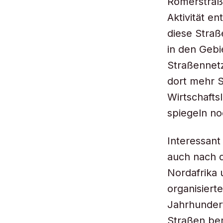
Römerstraß
Aktivität e
diese Straß
in den Geb
Straßennetz
dort mehr 
Wirtschafts
spiegeln no
Interessant
auch nach d
Nordafrika
organisiert
Jahrhundert
Straßen ben