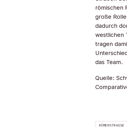
römischen R
große Rolle
dadurch dor
westlichen 
tragen dami
Unterschied
das Team.
Quelle: Sch
Comparativ
RÖMERSTRASSE