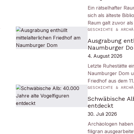
Ein rätselhafter Ra
sich als älteste Bib
Raum galt zuvor als
GESCHICHTE & ARCHÄ
Ausgrabung enth
Naumburger D
4. August 2026
Letzte Ruhestätte e
Naumburger Dom und 
Friedhof aus dem 11
GESCHICHTE & ARCHÄ
Schwäbische Alb
entdeckt
30. Juli 2026
Archäologen haben i
filigran ausgearbei