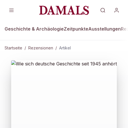
Geschichte & Archäologie
Zeitpunkte
Ausstellungen
Re
Startseite
/
Rezensionen
/
Artikel