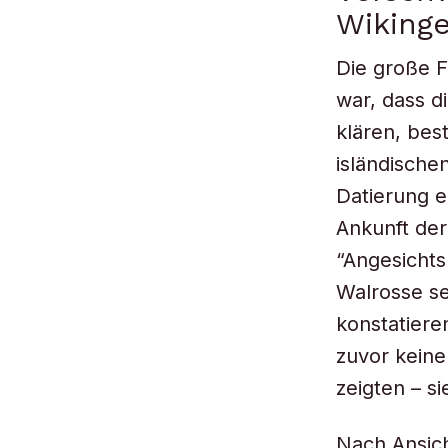
Wikinge
Die große F
war, dass d
klären, bes
isländische
Datierung e
Ankunft de
“Angesichts
Walrosse se
konstatiere
zuvor kein
zeigten – s
Nach Ansich