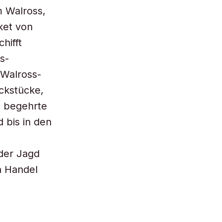
m Walross,
ket von
hifft
s-
 Walross-
ckstücke,
e begehrte
 bis in den
der Jagd
n Handel