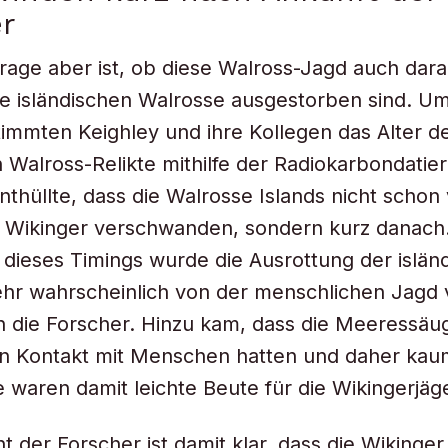
r
rage aber ist, ob diese Walross-Jagd auch dar
ie isländischen Walrosse ausgestorben sind. U
timmten Keighley und ihre Kollegen das Alter d
n Walross-Relikte mithilfe der Radiokarbondatie
nthüllte, dass die Walrosse Islands nicht schon
r Wikinger verschwanden, sondern kurz danach
 dieses Timings wurde die Ausrottung der islän
hr wahrscheinlich von der menschlichen Jagd 
n die Forscher. Hinzu kam, dass die Meeressäug
en Kontakt mit Menschen hatten und daher kau
ie waren damit leichte Beute für die Wikingerjäg
t der Forscher ist damit klar, dass die Wikinger