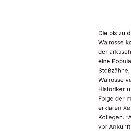
Die bis zu 
Walrosse k
der arktisc
eine Popula
Stoßzähne,
Walrosse ve
Historiker 
Folge der m
erklären Xe
Kollegen. “
vor Ankunf