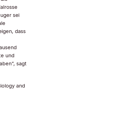
Walrosse
uger sei
ale
eigen, dass
e
tausend
te und
aben”, sagt
Biology and