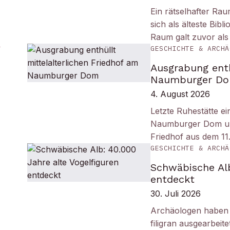
Ein rätselhafter Ra
sich als älteste Bib
Raum galt zuvor als
GESCHICHTE & ARCHÄ
Ausgrabung enth
Naumburger D
4. August 2026
Letzte Ruhestätte e
Naumburger Dom und 
Friedhof aus dem 11
GESCHICHTE & ARCHÄ
Schwäbische Alb
entdeckt
30. Juli 2026
Archäologen haben i
filigran ausgearbei