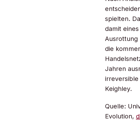
entscheiden
spielten. D
damit eines
Ausrottung 
die kommerz
Handelsnetz
Jahren ausr
irreversibl
Keighley.
Quelle: Uni
Evolution,
d