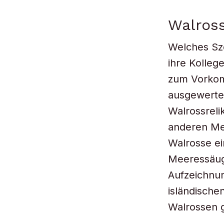
Walross
Welches Sze
ihre Kolleg
zum Vorkom
ausgewertet
Walrossreli
anderen Mee
Walrosse ei
Meeressäuge
Aufzeichnu
isländische
Walrossen 