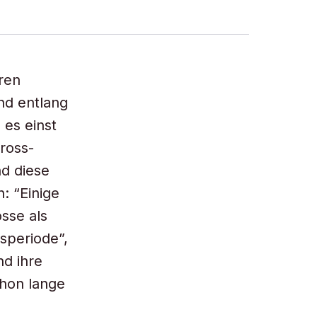
ren
nd entlang
 es einst
ross-
d diese
: “Einige
sse als
speriode”,
nd ihre
chon lange