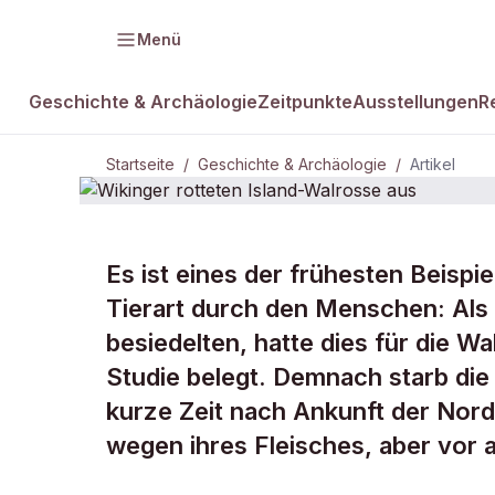
Menü
Geschichte & Archäologie
Zeitpunkte
Ausstellungen
R
Startseite
/
Geschichte & Archäologie
/
Artikel
GESCHICHTE & ARCHÄOLOGIE
Es ist eines der frühesten Beispie
Wikinger rot
Tierart durch den Menschen: Als 
besiedelten, hatte dies für die Wa
Walrosse au
Studie belegt. Demnach starb die
kurze Zeit nach Ankunft der Nor
wegen ihres Fleisches, aber vor 