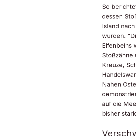
So berichte
dessen Sto
Island nach
wurden. “Di
Elfenbeins 
Stoßzähne u
Kreuze, Sch
Handelsware
Nahen Osten
demonstrier
auf die Mee
bisher star
Versch