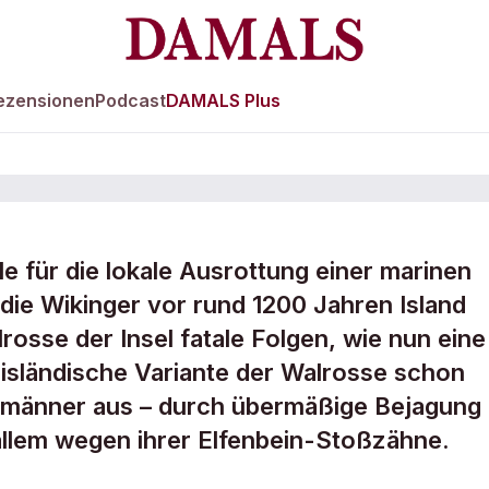
ezensionen
Podcast
DAMALS Plus
le für die lokale Ausrottung einer marinen
teten Island-
die Wikinger vor rund 1200 Jahren Island
lrosse der Insel fatale Folgen, wie nun eine
s
 isländische Variante der Walrosse schon
dmänner aus – durch übermäßige Bejagung
allem wegen ihrer Elfenbein-Stoßzähne.