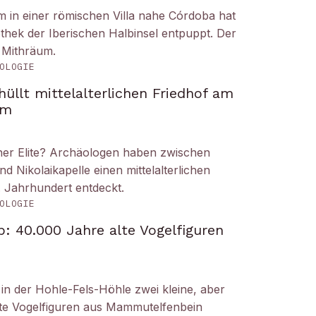
um in einer römischen Villa nahe Córdoba hat
liothek der Iberischen Halbinsel entpuppt. Der
 Mithräum.
OLOGIE
üllt mittelalterlichen Friedhof am
om
iner Elite? Archäologen haben zwischen
Nikolaikapelle einen mittelalterlichen
. Jahrhundert entdeckt.
OLOGIE
: 40.000 Jahre alte Vogelfiguren
n der Hohle-Fels-Höhle zwei kleine, aber
tete Vogelfiguren aus Mammutelfenbein