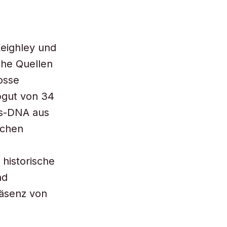
eighley und
che Quellen
osse
bgut von 34
ss-DNA aus
schen
historische
nd
räsenz von