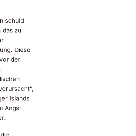
an schuld
m das zu
er
rung. Diese
 vor der
.
dischen
verursacht”,
er Islands
m Angst
er.
 die