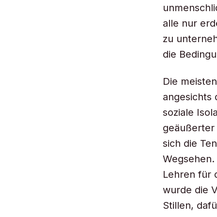
unmenschlic
alle nur er
zu unterneh
die Bedingu
Die meisten
angesichts 
soziale Iso
geäußerter 
sich die T
Wegsehen. 
Lehren für 
wurde die V
Stillen, daf