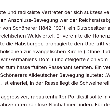
ste und radikalste Vertreter der sich sukzessive
den Anschluss-Bewegung war der Reichsratsab
r von Schönerer (1842–1921), ein Gutsbesitzer
reichischen Waldviertel. Er verehrte die Hohenz
e die Habsburger, propagierte den Übertritt v
holischen zur evangelischen Kirche („Ohne Ju
wir Germaniens Dom“) und steigerte sich vom
 zum hasserfüllten Rassenantisemiten. Ein ver
 Schönerers Alldeutscher Bewegung lautete: „
 ist einerlei, in der Rasse liegt die Schweinerei!
ggressiver, rabaukenhafter Politikstil sollte in
ahrzehnten zahllose Nachahmer finden. Für de