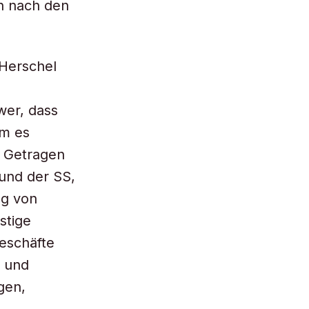
h nach den
 Herschel
wer, dass
am es
. Getragen
und der SS,
ng von
stige
Geschäfte
n und
gen,