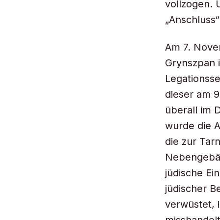
vollzogen. 
„Anschluss“
Am 7. Nove
Grynszpan i
Legationsse
dieser am 
überall im
wurde die A
die zur Tar
Nebengebäu
jüdische Ei
jüdischer B
verwüstet, 