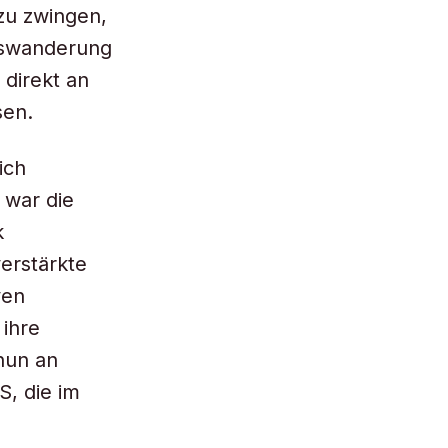
zu zwingen,
Auswanderung
direkt an
sen.
ich
 war die
k
erstärkte
ven
ihre
nun an
, die im