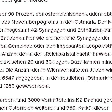
 oder gar ermordet.
er 90 Prozent der österreichischen Juden lebt
 des Novemberpogroms in der Ostmark. Der 
ier insgesamt 42 Synagogen und Bethäuser, da
e Baudenkmäler wie die herrliche Synagoge der
hen Gemeinde oder den imposanten Leopoldstä
 Anzahl der in der „Reichskristallnacht“ in Wien
te zwischen 20 und 30 liegen. Dazu kamen min
. Die Anzahl der in Wien verhafteten Juden wir
it 6547 angegeben, in der restlichen „Ostmark“ 
d 1250 gewesen sein.
urden rund 3000 Verhaftete ins KZ Dachau geb
hen Österreich weitere rund 750. Kalkül dieser