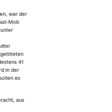
en, war der
Nazi-Mob
runter
dter
 getöteten
destens 41
d in der
sollen es
racht, aus