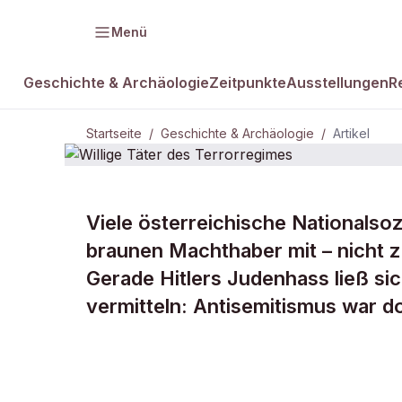
Menü
Geschichte & Archäologie
Zeitpunkte
Ausstellungen
R
Startseite
/
Geschichte & Archäologie
/
Artikel
Viele österreichische Nationalso
DAMALS Plus
GESCHICHTE & ARCHÄOLOGIE
braunen Machthaber mit – nicht z
Willige Täte
Gerade Hitlers Judenhass ließ si
vermitteln: Antisemitismus war do
Terrorregim