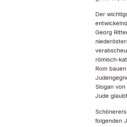
Der wichtig
entwickeln
Georg Ritte
niederöster
verabscheut
römisch-kat
Rom bauen 
Judengegner
Slogan von
Jude glaubt,
Schönerers a
folgenden J