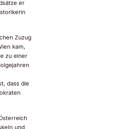
dsätze er
storikerin
ichen Zuzug
 Wien kam,
e zu einer
Folgejahren
t, dass die
okraten
Österreich
skeln und