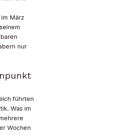
s im März
 seinem
sbaren
abern nur
nnpunkt
eich führten
itik. Was im
 mehrere
iger Wochen