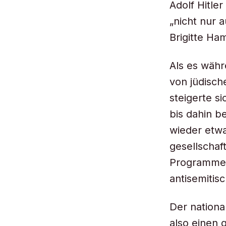
Adolf Hitle
„nicht nur 
Brigitte Ha
Als es währ
von jüdisch
steigerte s
bis dahin b
wieder etw
gesellschaf
Programme 
antisemitis
Der nationa
also einen 