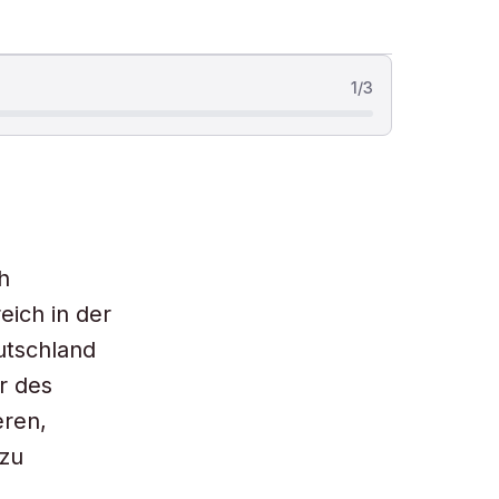
1
/
3
h
eich in der
utschland
r des
eren,
 zu