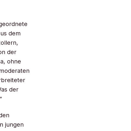
geordnete
 aus dem
ollern,
on der
da, ohne
 moderaten
breiteter
Was der
“
 den
n jungen