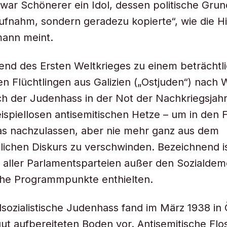
r war Schönerer ein Idol, dessen politische Grun
aufnahm, sondern geradezu kopierte“, wie die Hi
mann meint.
end des Ersten Weltkrieges zu einem beträchtl
en Flüchtlingen aus Galizien („Ostjuden“) nach
ich der Judenhass in der Not der Nachkriegsjahr
eispiellosen antisemitischen Hetze – um in den 
as nachzulassen, aber nie mehr ganz aus dem
tlichen Diskurs zu verschwinden. Bezeichnend is
aller Parlamentsparteien außer den Sozialdem
che Programmpunkte enthielten.
lsozialistische Judenhass fand im März 1938 in 
gut aufbereiteten Boden vor. Antisemitische Flo