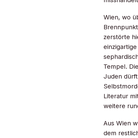
misshandelt
Wien, wo üb
Brennpunkt
zerstörte h
einzigartig
sephardisc
Tempel. Die
Juden dürf
Selbstmorde
Literatur m
weitere run
Aus Wien w
dem restlic