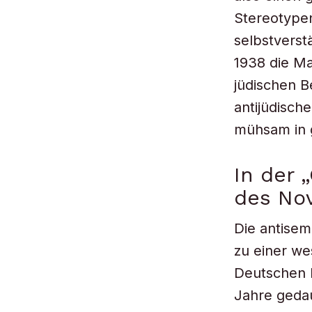
Stereotypen
selbstverst
1938 die M
jüdischen B
antijüdisch
mühsam in 
In der
des No
Die antisem
zu einer we
Deutschen 
Jahre gedau