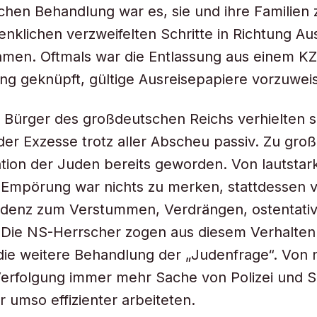
hen Behandlung war es, sie und ihre Familien 
denklichen verzweifelten Schritte in Richtung 
men. Oftmals war die Entlassung aus einem KZ 
ng geknüpft, gültige Ausreisepapiere vorzuwei
 Bürger des großdeutschen Reichs verhielten s
der Exzesse trotz aller Abscheu passiv. Zu groß
lation der Juden bereits geworden. Von lautstar
Empörung war nichts zu merken, stattdessen v
endenz zum Verstummen, Verdrängen, ostentati
Die NS-Herrscher zogen aus diesem Verhalten 
die weitere Behandlung der „Judenfrage“. Von 
erfolgung immer mehr Sache von Polizei und SS
ür umso effizienter arbeiteten.