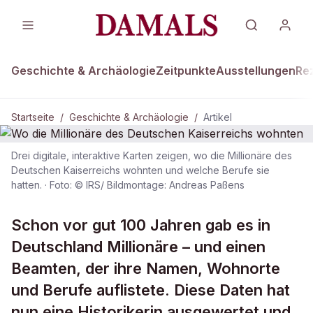
Geschichte & Archäologie
Zeitpunkte
Ausstellungen
Re
Startseite
/
Geschichte & Archäologie
/
Artikel
Drei digitale, interaktive Karten zeigen, wo die Millionäre des
GESCHICHTE & ARCHÄOLOGIE
Deutschen Kaiserreichs wohnten und welche Berufe sie
hatten.
·
Foto: © IRS/ Bildmontage: Andreas Paßens
Wo die Millionäre des Deutschen
Kaiserreichs wohnten
Schon vor gut 100 Jahren gab es in
Deutschland Millionäre – und einen
Beamten, der ihre Namen, Wohnorte
und Berufe auflistete. Diese Daten hat
nun eine Historikerin ausgewertet und