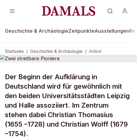
Geschichte & Archäologie
Zeitpunkte
Ausstellungen
Re
Startseite
/
Geschichte & Archäologie
/
Artikel
DAMALS Plus
GESCHICHTE & ARCHÄOLOGIE
Der Beginn der Aufklärung in
Zwei streitbare Pioniere
Deutschland wird für gewöhnlich mit
den beiden Universitätsstädten Leipzig
und Halle assoziiert. Im Zentrum
stehen dabei Christian Thomasius
(1655 –1728) und Christian Wolff (1679
–1754).