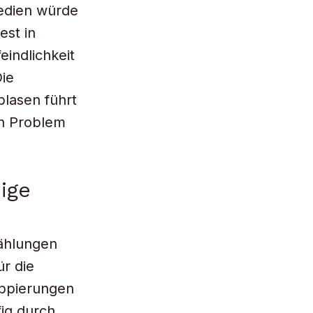
Medien würde
est in
indlichkeit
Die
blasen führt
in Problem
ige
zählungen
ür die
uppierungen
fig durch