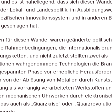
und es ist naheliegend, dass sich dieser Wande
n der Lokal- und Landespolitik, im Ausbildungsw
ezifischen Innovationssystem und in anderen 
rgeschlagen hat.
n für diesen Wandel waren geänderte politisch
e Rahmenbedingungen, die Internationalisieru
ngsketten, und nicht zuletzt stellten zwei als
ationen wahrgenommene Technologien die Branc
gespannten Phase vor erhebliche Herausforder
er von der Ablösung von Metallen durch Kunststo
ung als vorrangig verarbeiteten Werkstoffen un
on mechanischen Uhrwerken durch elektronisch
as auch als „Quarzkrise“ oder „Quarzrevolutio
 wurde.