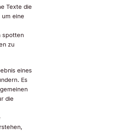
e Texte die
i um eine
 spotten
en zu
gebnis eines
undern. Es
llgemeinen
r die
e
rstehen,