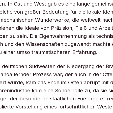
en. In Ost und West gab es eine lange gemein
welche von großer Bedeutung für die lokale Ident
n mechanischen Wunderwerke, die weltweit nac
ienen die Ideale von Präzision, Fleiß und Arbei
ben zu sein. Die Eigenwahrnehmung als techni
lich und den Wissenschaften zugewandt machte 
u einer umso traumatischeren Erfahrung.
 deutschen Südwesten der Niedergang der Bra
andauernder Prozess war, der auch in der Öffen
tiert wurde, kam das Ende im Osten abrupt mit
enindustrie kam eine Sonderrolle zu, da sie si
ger der besonderen staatlichen Fürsorge erfr
blierte Vorstellung eines fortschrittlichen West