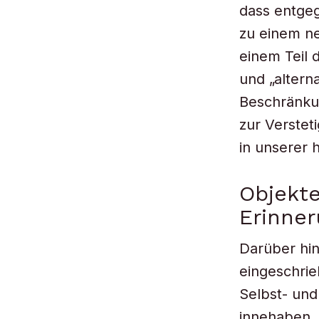
dass entgeg
zu einem ne
einem Teil 
und „altern
Beschränkun
zur Verstet
in unserer 
Objekte
Erinner
Darüber hi
eingeschrie
Selbst- un
innehaben. 