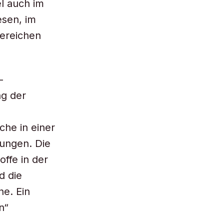
l auch im
esen, im
Bereichen
-
ng der
he in einer
ungen. Die
ffe in der
d die
e. Ein
n“