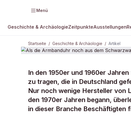
Menü
Geschichte & Archäologie
Zeitpunkte
Ausstellungen
R
Startseite
/
Geschichte & Archäologie
/
Artikel
In den 1950er und 1960er Jahren 
DAMALS Plus
GESCHICHTE & ARCHÄOLOGIE
zu tragen, die in Deutschland gef
Als die Arm
Nur noch wenige Hersteller von 
den 1970er Jahren begann, überle
dem Schwar
in dieser Branche Beschäftigten 