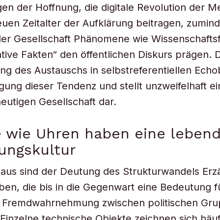
en der Hoffnung, die digitale Revolution der 
uen Zeitalter der Aufklärung beitragen, zumind
der Gesellschaft Phänomene wie Wissenschaftsfe
ative Fakten“ den öffentlichen Diskurs prägen. 
g des Austauschs in selbstreferentiellen Echo
igung dieser Tendenz und stellt unzweifelhaft e
heutigen Gesellschaft dar.
 wie Uhren haben eine lebend
ungskultur
naus sind der Deutung des Strukturwandels Er
ben, die bis in die Gegenwart eine Bedeutung f
d Fremdwahrnehmung zwischen politischen Gr
Einzelne technische Objekte zeichnen sich häu