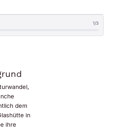
1
/
3
grund
kturwandel,
anche
tlich dem
lashütte in
e ihre