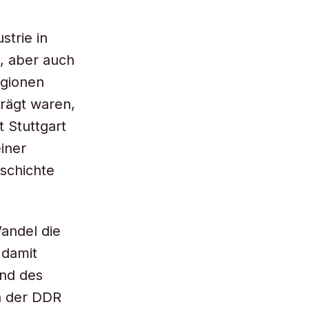
strie in
, aber auch
egionen
prägt waren,
 Stuttgart
iner
schichte
Wandel die
 damit
and des
in der DDR