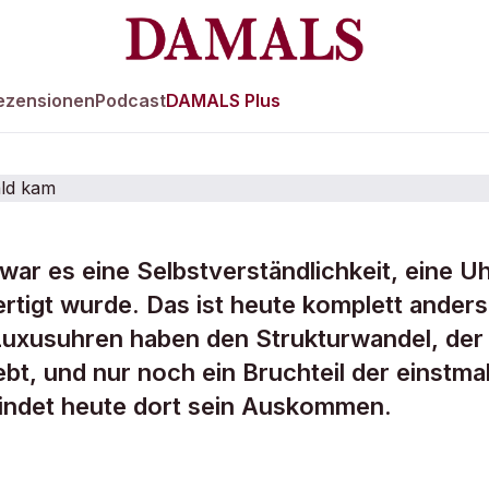
ezensionen
Podcast
DAMALS Plus
war es eine Selbstverständlichkeit, eine U
ertigt wurde. Das ist heute komplett anders
banduhr noch au
Luxusuhren haben den Strukturwandel, der 
bt, und nur noch ein Bruchteil der einstma
zwald kam
findet heute dort sein Auskommen.