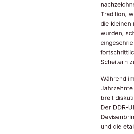
nachzeichn
Tradition, 
die kleine
wurden, sch
eingeschrie
fortschritt
Scheitern z
Während im
Jahrzehnte 
breit disku
Der DDR-Uhr
Devisenbrin
und die eta