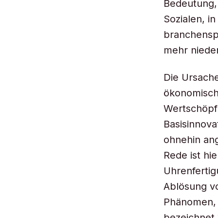
Bedeutung, 
Sozialen, i
branchensp
mehr niede
Die Ursache
ökonomisch
Wertschöpfu
Basisinnov
ohnehin an
Rede ist hi
Uhrenfertig
Ablösung v
Phänomen, d
bezeichnet