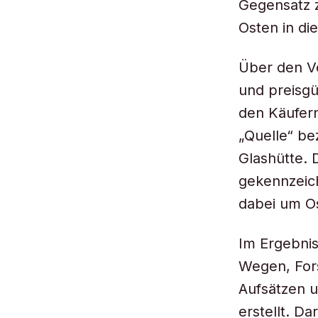
Gegensatz z
Osten in di
Über den V
und preisg
den Käufer
„Quelle“ be
Glashütte. 
gekennzeich
dabei um O
Im Ergebnis
Wegen, Fors
Aufsätzen u
erstellt. Da