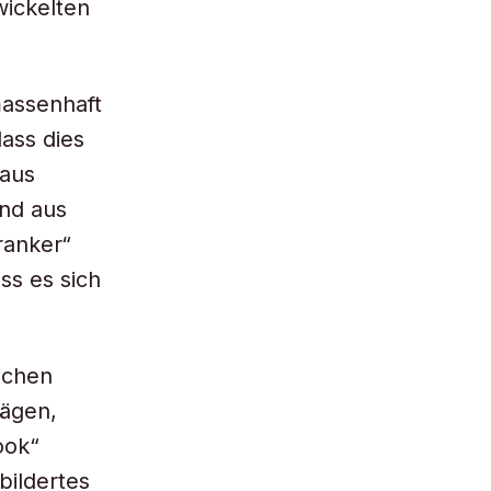
wickelten
assenhaft
ass dies
haus
und aus
ranker“
ss es sich
ichen
rägen,
ook“
bildertes