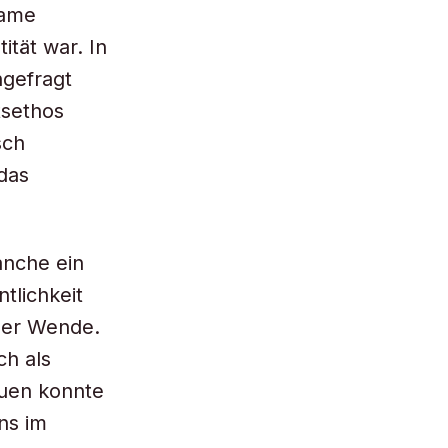
same
ität war. In
hgefragt
tsethos
sch
das
nche ein
tlichkeit
 der Wende.
ch als
euen konnte
ens im